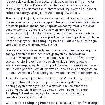
rozpoczęła działalność w Łodzi, stając się wyłącznym partnerem
FORBO SIEGLING w Polsce. Od tamtej pory firma nieustannie
rozwija się, aby dostarczać klientom produkty o wysokiej jakości,
które charakteryzują się niezawodnością i trwałością.
Firma specjalizuje się w nowoczesnych rozwiązaniach z zakresu
przenoszenia mocy oraz transportu lekkich materiałów. Oferowane
przez nią profesjonalne pasy napędowe, taśmy modularne oraz
solidne taśmy przenośnikowe są wynikiem połączenia
zaawansowanej technologii z dogłębnym zrozumieniem potrzeb
branży. Jako światowy lider w produkcji pasów napędowych i taśm
transportujących,
Forbo Siegling Poland
kładzie nacisk na ciągłe
ulepszanie swoich produktów i usług.
Firma nie ogranicza się jedynie do przemysłu mechanicznego. Jej
zaangażowanie w tworzenie przyjaznych dla środowiska
produktów znajduje odzwierciedlenie w szerokim i różnorodnym
asortymencie linoleum, winylowych wykładzin podłogowych,
systemów wejściowych pokryć podłogowych, płytek dywanowych,
filcu igłowego oraz Flotexu. Wszystkie rozwiązania podłogowe są
projektowane z myślą o estetyce, trwałości i łatwości konserwacji.
Rozumie również, jak istotna jest solidna infrastruktura, dlatego
oferuje gotowe do użycia kleje do instalacji wykładzin
podłogowych oraz płytek ceramicznych, a także mieszanki
poziomujące dla przemysłu budowlanego. Produkty
Forbo
Siegling Poland
wspierają klientów w realizacji ich wizji,
niezależnie od skali projektu.
W firmie
Forbo Siegling Poland
ceni się zaufanie klientów, dlatego