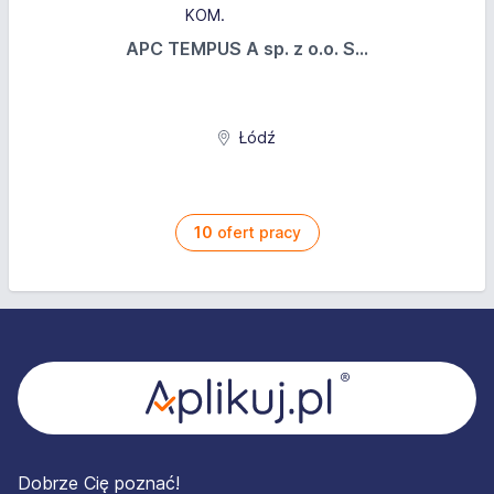
APC TEMPUS A sp. z o.o. S...
Łódź
10
ofert pracy
Stopka
Dobrze Cię poznać!