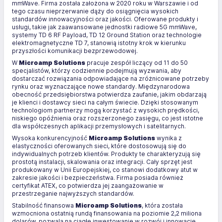
mmWave. Firma została założona w 2020 roku w Warszawie i od
tego czasu nieprzerwanie dąży do osiągnięcia wysokich
standardów innowacyjności oraz jakości. Oferowane produkty i
usługi, takie jak zaawansowane jednostki radiowe 5G mmWave,
systemy TD 6 RF Payload, TD 12 Ground Station oraz technologie
elektromagnetyczne TD 7, stanowią istotny krok w kierunku
przyszłości komunikacji bezprzewodowej.
W
Microamp Solutions
pracuje zespół liczący od 11 do 50
specjalistów, którzy codziennie podejmują wyzwania, aby
dostarczać rozwiązania odpowiadające na zróżnicowane potrzeby
rynku oraz wyznaczające nowe standardy. Międzynarodowa
obecność przedsiębiorstwa potwierdza zaufanie, jakim obdarzają
je klienci i dostawcy sieci na całym świecie. Dzięki stosowanym
technologiom partnerzy mogą korzystać z wysokich prędkości,
niskiego opóźnienia oraz rozszerzonego zasięgu, co jest istotne
dla współczesnych aplikacji przemysłowych i satelitarnych.
Wysoka konkurencyjność
Microamp Solutions
wynika z
elastyczności oferowanych sieci, które dostosowują się do
indywidualnych potrzeb klientów. Produkty te charakteryzują się
prostotą instalacji, skalowania oraz integracji. Cały sprzęt jest
produkowany w Unii Europejskiej, co stanowi dodatkowy atut w
zakresie jakości i bezpieczeństwa. Firma posiada również
certyfikat ATEX, co potwierdza jej zaangażowanie w
przestrzeganie najwyższych standardów.
Stabilność finansowa
Microamp Solutions
, która została
wzmocniona ostatnią rundą finansowania na poziomie 2,2 miliona
dolarów, pozwala na ciągłe inwestowanie w rozwój i innowacje.