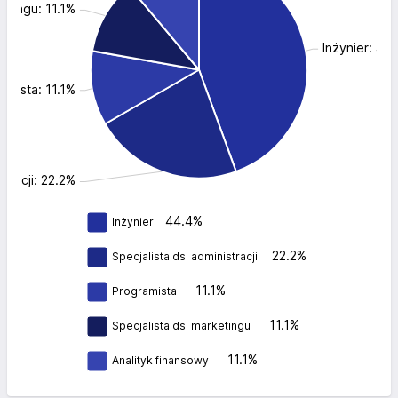
etingu: 11.1%
Inżynier: 44
amista: 11.1%
stracji: 22.2%
44.4%
Inżynier
22.2%
Specjalista ds. administracji
11.1%
Programista
11.1%
Specjalista ds. marketingu
11.1%
Analityk finansowy