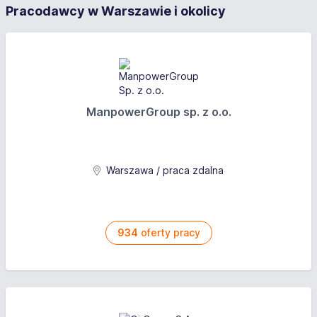
Oferujemy
Pracodawcy w Warszawie i okolicy
Pracownik fizyczny do montażu bram garażowych,
ogrodzeniowych, napędów, drzwi, szlabanów,
samochód, narzędzia, szkolenia montażowe u
konserwacji urządzeń.
producentów z którymi współpracujemy.
Wymagania
ManpowerGroup sp. z o.o.
Czynne prawo jazdy kat."B"
Oferujemy
Warszawa / praca zdalna
samochód, narzędzia, szkolenia montażowe u
producentów z którymi współpracujemy.
934
oferty pracy