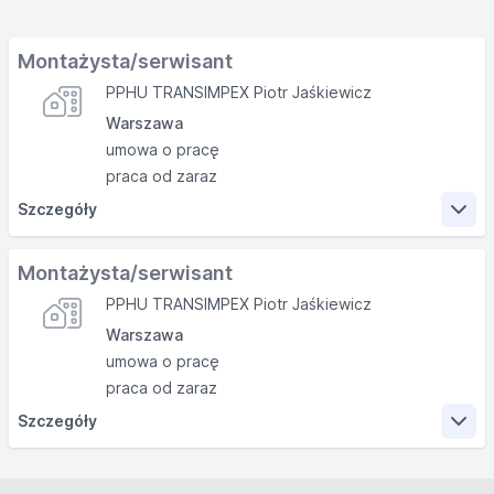
Montażysta/serwisant
PPHU TRANSIMPEX Piotr Jaśkiewicz
Warszawa
umowa o pracę
praca od zaraz
Szczegóły
Zakres obowiązków
Montażysta/serwisant
PPHU TRANSIMPEX Piotr Jaśkiewicz
Pracownik fizyczny do montażu bram garażowych,
Warszawa
ogrodzeniowych, napędów, drzwi, szlabanów,
konserwacji urządzeń.
umowa o pracę
praca od zaraz
Wymagania
Szczegóły
Czynne prawo jazdy kat."B"
Zakres obowiązków