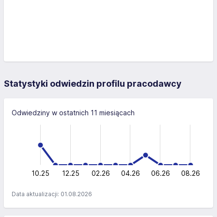
Statystyki odwiedzin profilu pracodawcy
Odwiedziny w ostatnich 11 miesiącach
-4
-2
-1
6
4
0
2
0
10.25
12.25
02.26
L
04.26
06.26
08.26
Data aktualizacji: 01.08.2026