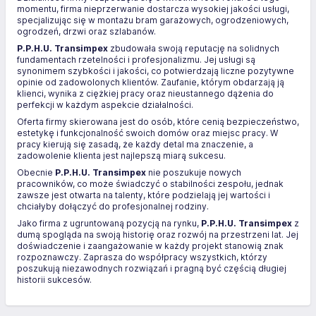
momentu, firma nieprzerwanie dostarcza wysokiej jakości usługi,
specjalizując się w montażu bram garażowych, ogrodzeniowych,
ogrodzeń, drzwi oraz szlabanów.
P.P.H.U. Transimpex
zbudowała swoją reputację na solidnych
fundamentach rzetelności i profesjonalizmu. Jej usługi są
synonimem szybkości i jakości, co potwierdzają liczne pozytywne
opinie od zadowolonych klientów. Zaufanie, którym obdarzają ją
klienci, wynika z ciężkiej pracy oraz nieustannego dążenia do
perfekcji w każdym aspekcie działalności.
Oferta firmy skierowana jest do osób, które cenią bezpieczeństwo,
estetykę i funkcjonalność swoich domów oraz miejsc pracy. W
pracy kierują się zasadą, że każdy detal ma znaczenie, a
zadowolenie klienta jest najlepszą miarą sukcesu.
Obecnie
P.P.H.U. Transimpex
nie poszukuje nowych
pracowników, co może świadczyć o stabilności zespołu, jednak
zawsze jest otwarta na talenty, które podzielają jej wartości i
chciałyby dołączyć do profesjonalnej rodziny.
Jako firma z ugruntowaną pozycją na rynku,
P.P.H.U. Transimpex
z
dumą spogląda na swoją historię oraz rozwój na przestrzeni lat. Jej
doświadczenie i zaangażowanie w każdy projekt stanowią znak
rozpoznawczy. Zaprasza do współpracy wszystkich, którzy
poszukują niezawodnych rozwiązań i pragną być częścią długiej
historii sukcesów.