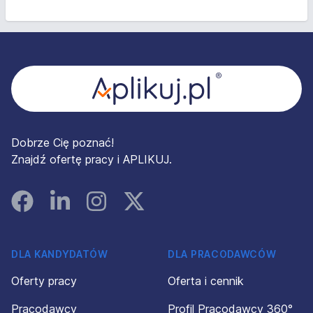
Stopka
Dobrze Cię poznać!
Znajdź ofertę pracy i APLIKUJ.
Facebook
Linked In
Instagram
Instagram
DLA KANDYDATÓW
DLA PRACODAWCÓW
Oferty pracy
Oferta i cennik
Pracodawcy
Profil Pracodawcy 360°