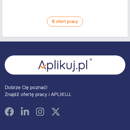
6
ofert pracy
Stopka
Dobrze Cię poznać!
Znajdź ofertę pracy i APLIKUJ.
Facebook
Linked In
Instagram
Instagram