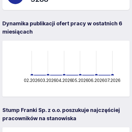
Dynamika publikacji ofert pracy w ostatnich 6
miesiącach
-0.5
-1.0
1.5
1.0
0.5
0.5
0
02.2026
03.2026
04.2026
L
05.2026
06.2026
07.2026
Stump Franki Sp. z o.o. poszukuje najczęściej
pracowników na stanowiska