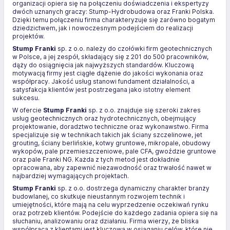
organizacji opiera się na połączeniu doświadczenia i ekspertyzy
dwóch uznanych graczy: Stump-Hydrobudowa oraz Franki Polska.
Dzięki temu połączeniu firma charakteryzuje się zarówno bogatym
dziedzictwem, jak i nowoczesnym podejściem do realizacji
projektów.
Stump Franki
sp. z o.o. należy do czołówki firm geotechnicznych
w Polsce, a jej zespół, składający się z 201 do 500 pracowników,
dąży do osiągnięcia jak najwyższych standardów. Kluczową
motywacją firmy jest ciągłe dążenie do jakości wykonania oraz
współpracy. Jakość usług stanowi fundament działalności, a
satysfakcja klientów jest postrzegana jako istotny element
sukcesu.
W ofercie
Stump Franki
sp. z o.o. znajduje się szeroki zakres
usług geotechnicznych oraz hydrotechnicznych, obejmujący
projektowanie, doradztwo techniczne oraz wykonawstwo. Firma
specjalizuje się w technikach takich jak ściany szczelinowe, jet
grouting, ściany berlińskie, kotwy gruntowe, mikropale, obudowy
wykopów, pale przemieszczeniowe, pale CFA, gwoździe gruntowe
oraz pale Franki NG. Każda z tych metod jest dokładnie
opracowana, aby zapewnić niezawodność oraz trwałość nawet w
najbardziej wymagających projektach.
Stump Franki
sp. z o.o. dostrzega dynamiczny charakter branży
budowlanej, co skutkuje nieustannym rozwojem technik i
umiejętności, które mają na celu wyprzedzenie oczekiwań rynku
oraz potrzeb klientów. Podejście do każdego zadania opiera się na
słuchaniu, analizowaniu oraz działaniu. Firma wierzy, że bliska
współpraca z klientami jest kluczowa w osiąganiu celów, które nie