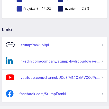
14.0%
2.3%
Projektant
Inżynier
Linki
stumpfranki.pl/pl
linkedin.com/company/stump-hydrobudowa-sp-z-o-o
youtube.com/channel/UCqEfM14QzMVCQJPxV6evdRw
facebook.com/StumpFranki