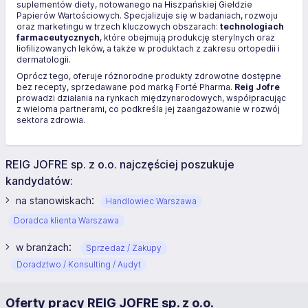
suplementów diety, notowanego na Hiszpańskiej Giełdzie
Papierów Wartościowych. Specjalizuje się w badaniach, rozwoju
oraz marketingu w trzech kluczowych obszarach:
technologiach
farmaceutycznych
, które obejmują produkcję sterylnych oraz
liofilizowanych leków, a także w produktach z zakresu ortopedii i
dermatologii.
Oprócz tego, oferuje różnorodne produkty zdrowotne dostępne
bez recepty, sprzedawane pod marką Forté Pharma.
Reig Jofre
prowadzi działania na rynkach międzynarodowych, współpracując
z wieloma partnerami, co podkreśla jej zaangażowanie w rozwój
sektora zdrowia.
REIG JOFRE sp. z o.o. najczęściej poszukuje
kandydatów:
:
na stanowiskach
Handlowiec Warszawa
Doradca klienta Warszawa
:
w branżach
Sprzedaż / Zakupy
Doradztwo / Konsulting / Audyt
Oferty pracy REIG JOFRE sp. z o.o.