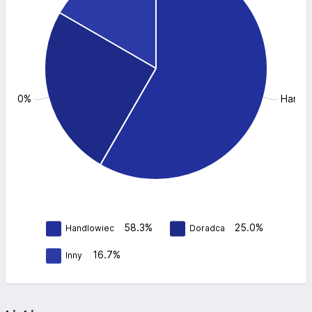
 25.0%
Handlo
58.3%
25.0%
Handlowiec
Doradca
16.7%
Inny