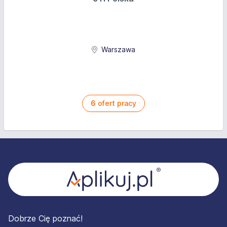
Warszawa
6
ofert pracy
Stopka
Dobrze Cię poznać!