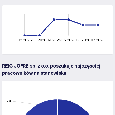
-4
-2
-1
6
1
4
0
2
0
02.2026
03.2026
04.2026
L
05.2026
06.2026
07.2026
REIG JOFRE sp. z o.o. poszukuje najczęściej
pracowników na stanowiska
: 16.7%