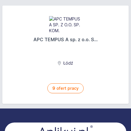
APC TEMPUS A sp. z o.o. S...
Łódź
9
ofert pracy
Stopka