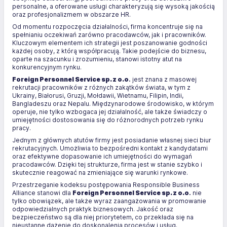
personalne, a oferowane usługi charakteryzują się wysoką jakością
oraz profesjonalizmem w obszarze HR.
Od momentu rozpoczęcia działalności, firma koncentruje się na
spełnianiu oczekiwań zarówno pracodawców, jak i pracowników.
Kluczowym elementem ich strategii jest poszanowanie godności
każdej osoby, z którą współpracują. Takie podejście do biznesu,
oparte na szacunku i zrozumieniu, stanowi istotny atut na
konkurencyjnym rynku.
Foreign Personnel Service
sp. z o.o
.
jest znana z masowej
rekrutacji pracowników z różnych zakątków świata, w tym z
Ukrainy, Białorusi, Gruzji, Mołdawii, Wietnamu, Filipin, Indii,
Bangladeszu oraz Nepalu. Międzynarodowe środowisko, w którym
operuje, nie tylko wzbogaca jej działalność, ale także świadczy o
umiejętności dostosowania się do różnorodnych potrzeb rynku
pracy.
Jednym z głównych atutów firmy jest posiadanie własnej sieci biur
rekrutacyjnych. Umożliwia to bezpośredni kontakt z kandydatami
oraz efektywne dopasowanie ich umiejętności do wymagań
pracodawców. Dzięki tej strukturze, firma jest w stanie szybko i
skutecznie reagować na zmieniające się warunki rynkowe.
Przestrzeganie kodeksu postępowania Responsible Business
Alliance stanowi dla
Foreign Personnel Service
sp. z o.o
.
nie
tylko obowiązek, ale także wyraz zaangażowania w promowanie
odpowiedzialnych praktyk biznesowych. Jakość oraz
bezpieczeństwo są dla niej priorytetem, co przekłada się na
nieustanne dążenie do doskonalenia procesów i usług.