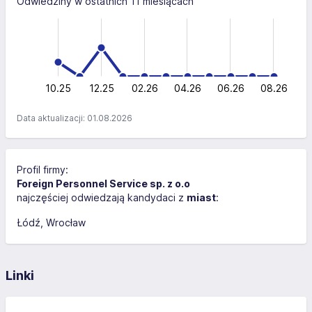
Odwiedziny w ostatnich 11 miesiącach
-4
-2
-1
6
4
0
2
0
10.25
12.25
02.26
L
04.26
06.26
08.26
Data aktualizacji: 01.08.2026
Profil firmy:
Foreign Personnel Service sp. z o.o
najczęściej odwiedzają kandydaci z
miast
:
Łódź
Wrocław
Linki