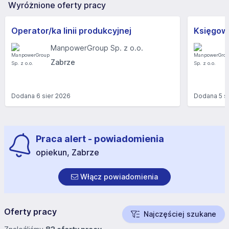
Wyróżnione oferty pracy
Operator/ka linii produkcyjnej
ManpowerGroup Sp. z o.o.
Zabrze
Dodana
6 sier 2026
Dodana
5 s
Praca alert - powiadomienia
opiekun, Zabrze
Włącz powiadomienia
Oferty pracy
Najczęściej szukane