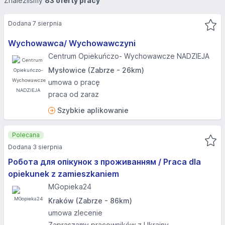
Znaleźliśmy
83 oferty pracy
Dodana 7 sierpnia
Wychowawca/ Wychowawczyni
Centrum Opiekuńczo- Wychowawcze NADZIEJA
Mysłowice (Zabrze - 26km)
umowa o pracę
praca od zaraz
Szybkie aplikowanie
Polecana
Dodana 3 sierpnia
Робота для опікунок з проживанням / Praca dla
opiekunek z zamieszkaniem
MGopieka24
Kraków (Zabrze - 86km)
umowa zlecenie
Zapraszamy pracowników z Ukrainy