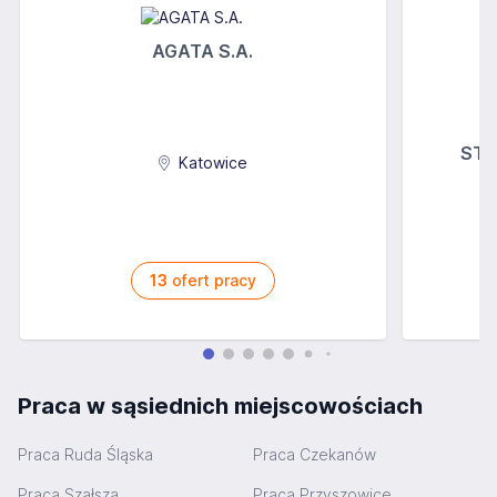
AGATA S.A.
STOK
Katowice
13
ofert pracy
Praca w sąsiednich miejscowościach
Praca Ruda Śląska
Praca Czekanów
Praca Szałsza
Praca Przyszowice