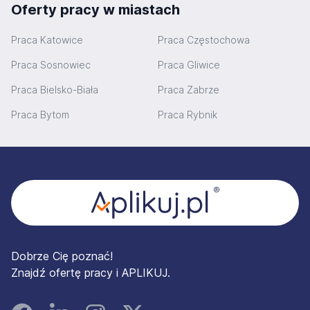
Oferty pracy w miastach
Praca Katowice
Praca Częstochowa
Praca Sosnowiec
Praca Gliwice
Praca Bielsko-Biała
Praca Zabrze
Praca Bytom
Praca Rybnik
Stopka
Dobrze Cię poznać!
Znajdź ofertę pracy i APLIKUJ.