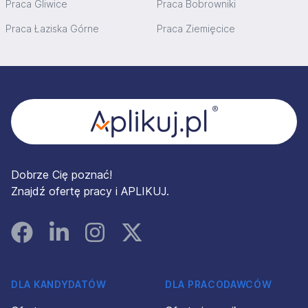
Praca Gliwice
Praca Bobrowniki
Praca Łaziska Górne
Praca Ziemięcice
Stopka
Dobrze Cię poznać!
Znajdź ofertę pracy i APLIKUJ.
Facebook
Linked In
Instagram
Instagram
DLA KANDYDATÓW
DLA PRACODAWCÓW