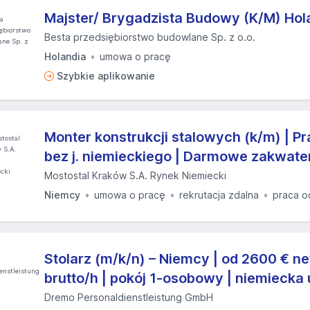
Majster/ Brygadzista Budowy (K/M) Hol
Besta przedsiębiorstwo budowlane Sp. z o.o.
Holandia
umowa o pracę
Szybkie aplikowanie
Monter konstrukcji stalowych (k/m) | 
bez j. niemieckiego | Darmowe zakwat
Mostostal Kraków S.A. Rynek Niemiecki
Niemcy
umowa o pracę
rekrutacja zdalna
praca o
Stolarz (m/k/n) – Niemcy | od 2600 € net
brutto/h | pokój 1-osobowy | niemieck
Dremo Personaldienstleistung GmbH