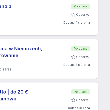
andia
Polecana
Obserwuj
Dodana 4 sierpnia
Praca w Niemczech,
Polecana
erowanie
Obserwuj
Dodana 3 sierpnia
d zaraz
to | do 20 €
Polecana
a umowa
Obserwuj
Dodana 31 lipca