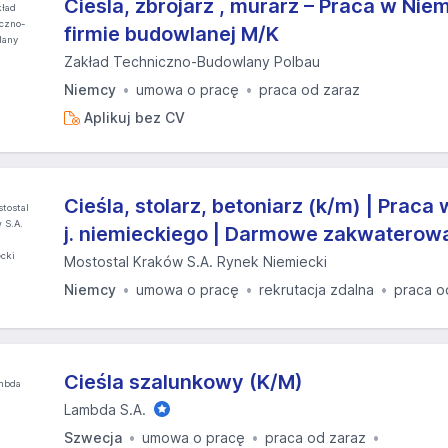
Cieśla, zbrojarz , murarz – Praca w Nie
firmie budowlanej M/K
Zakład Techniczno-Budowlany Polbau
Niemcy
umowa o pracę
praca od zaraz
Aplikuj bez CV
Cieśla, stolarz, betoniarz (k/m) | Prac
j. niemieckiego | Darmowe zakwaterow
Mostostal Kraków S.A. Rynek Niemiecki
Niemcy
umowa o pracę
rekrutacja zdalna
praca o
Cieśla szalunkowy (K/M)
Lambda S.A.
Szwecja
umowa o pracę
praca od zaraz