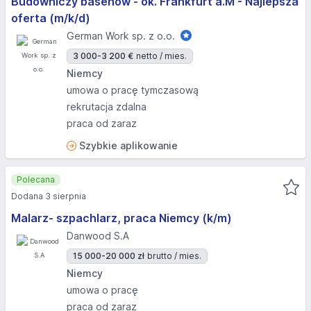
Budowniczy basenów - ok. Frankfurt a.M - Najlepsza
oferta (m/k/d)
German Work sp. z o.o.
3 000-3 200 €
netto / mies.
Niemcy
umowa o pracę tymczasową
rekrutacja zdalna
praca od zaraz
Szybkie aplikowanie
Polecana
Dodana 3 sierpnia
Malarz- szpachlarz, praca Niemcy (k/m)
Danwood S.A
15 000-20 000 zł
brutto / mies.
Niemcy
umowa o pracę
praca od zaraz