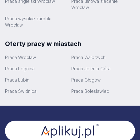
Praca angielski Wrocław
Praca umowa zlecenie
Wrocław
Praca wysokie zarobki
Wrocław
Oferty pracy w miastach
Praca Wrocław
Praca Wałbrzych
Praca Legnica
Praca Jelenia Góra
Praca Lubin
Praca Głogów
Praca Świdnica
Praca Bolesławiec
Stopka