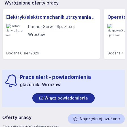
Wyróżnione oferty pracy
Elektryk/elektromechanik utrzymania ruchu (k/m)
Operato
Partner Serwis Sp. z o.o.
Wrocław
Dodana
6 sier 2026
Dodana
4 s
Praca alert - powiadomienia
glazurnik, Wrocław
Włącz powiadomienia
Oferty pracy
Najczęściej szukane