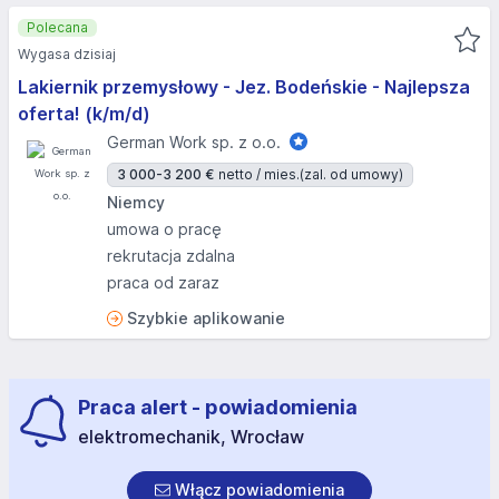
Polecana
Wygasa dzisiaj
Lakiernik przemysłowy - Jez. Bodeńskie - Najlepsza
oferta! (k/m/d)
German Work sp. z o.o.
3 000-3 200 €
netto / mies.
(zal. od umowy)
Niemcy
umowa o pracę
rekrutacja zdalna
praca od zaraz
Szybkie aplikowanie
Praca alert - powiadomienia
elektromechanik, Wrocław
Włącz powiadomienia