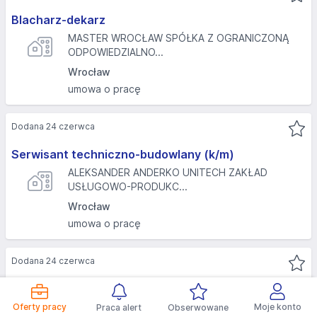
Blacharz-dekarz
MASTER WROCŁAW SPÓŁKA Z OGRANICZONĄ
ODPOWIEDZIALNO...
Wrocław
umowa o pracę
Dodana 24 czerwca
Serwisant techniczno-budowlany (k/m)
ALEKSANDER ANDERKO UNITECH ZAKŁAD
USŁUGOWO-PRODUKC...
Wrocław
umowa o pracę
Dodana 24 czerwca
Asystent mechanika warsztatowego w branży
lotniczej
Oferty pracy
Moje konto
Praca alert
Obserwowane