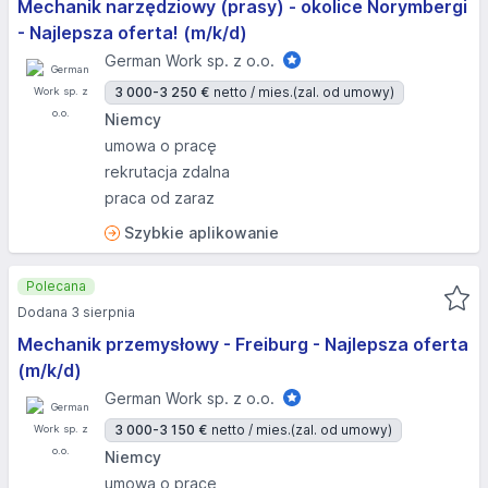
Mechanik narzędziowy (prasy) - okolice Norymbergi
- Najlepsza oferta! (m/k/d)
German Work sp. z o.o.
3 000-3 250 €
netto / mies.
(zal. od umowy)
Niemcy
umowa o pracę
rekrutacja zdalna
praca od zaraz
Szybkie aplikowanie
Polecana
Dodana 3 sierpnia
Mechanik przemysłowy - Freiburg - Najlepsza oferta
(m/k/d)
German Work sp. z o.o.
3 000-3 150 €
netto / mies.
(zal. od umowy)
Niemcy
umowa o pracę