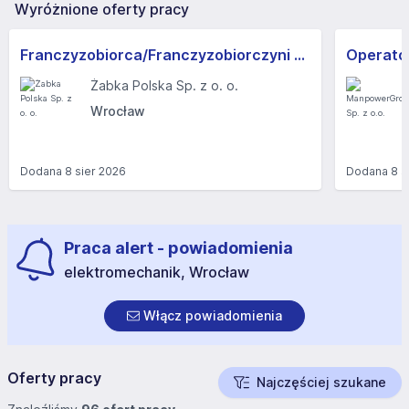
Wyróżnione oferty pracy
Franczyzobiorca/Franczyzobiorczyni sklepu Żabka
Operator
Żabka Polska Sp. z o. o.
Wrocław
Dodana
8 sier 2026
Dodana
8 s
Praca alert - powiadomienia
elektromechanik, Wrocław
Włącz powiadomienia
Oferty pracy
Najczęściej szukane