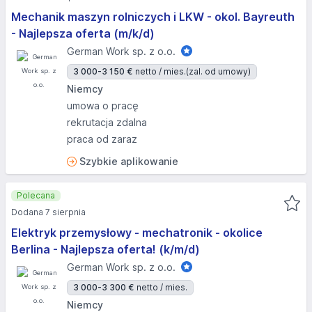
Mechanik maszyn rolniczych i LKW - okol. Bayreuth
- Najlepsza oferta (m/k/d)
German Work sp. z o.o.
3 000-3 150 €
netto / mies.
(zal. od umowy)
Niemcy
umowa o pracę
rekrutacja zdalna
praca od zaraz
Szybkie aplikowanie
Polecana
Dodana 7 sierpnia
Elektryk przemysłowy - mechatronik - okolice
Berlina - Najlepsza oferta! (k/m/d)
German Work sp. z o.o.
3 000-3 300 €
netto / mies.
Niemcy