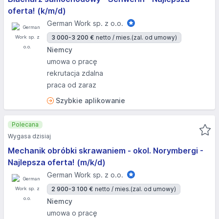
oferta! (k/m/d)
German Work sp. z o.o.
3 000-3 200 €
netto / mies.
(zal. od umowy)
Niemcy
umowa o pracę
rekrutacja zdalna
praca od zaraz
Szybkie aplikowanie
Polecana
Wygasa dzisiaj
Mechanik obróbki skrawaniem - okol. Norymbergi -
Najlepsza oferta! (m/k/d)
German Work sp. z o.o.
2 900-3 100 €
netto / mies.
(zal. od umowy)
Niemcy
umowa o pracę