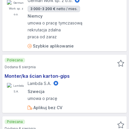
German Work sp. z o.o.
3 000-3 200 €
netto / mies.
Niemcy
umowa o pracę tymczasową
rekrutacja zdalna
praca od zaraz
Szybkie aplikowanie
Polecana
Dodana 6 sierpnia
Monter/ka ścian karton-gips
Lambda S.A.
Szwecja
umowa o pracę
Aplikuj bez CV
Polecana
Dodana 6 sierpnia