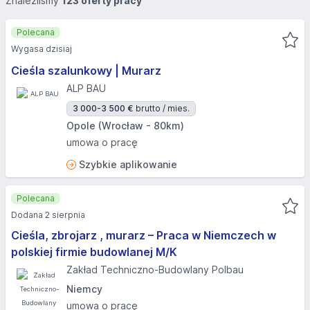
Znaleźliśmy
123 oferty pracy
Polecana
Wygasa dzisiaj
Cieśla szalunkowy | Murarz
ALP BAU
3 000-3 500 €
brutto / mies.
Opole (Wrocław - 80km)
umowa o pracę
Szybkie aplikowanie
Polecana
Dodana 2 sierpnia
Cieśla, zbrojarz , murarz – Praca w Niemczech w
polskiej firmie budowlanej M/K
Zakład Techniczno-Budowlany Polbau
Niemcy
umowa o pracę