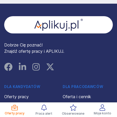
Stopka
Dobrze Cię poznać!
Znajdź ofertę pracy i APLIKUJ.
Facebook
Linked In
Instagram
Instagram
DLA KANDYDATÓW
DLA PRACODAWCÓW
Oferty pracy
Oferta i cennik
Pracodawcy
Profil Pracodawcy 360°
Oferty pracy
Moje konto
Praca alert
Obserwowane