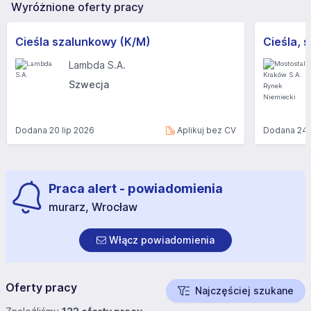
Wyróżnione oferty pracy
Cieśla szalunkowy (K/M)
Lambda S.A.
Szwecja
Dodana
20 lip 2026
Aplikuj bez CV
Dodana
24 
Praca alert - powiadomienia
murarz, Wrocław
Włącz powiadomienia
Oferty pracy
Najczęściej szukane