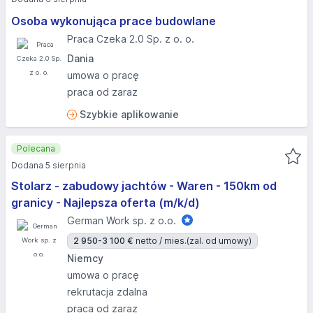
Osoba wykonująca prace budowlane
Praca Czeka 2.0 Sp. z o. o.
Dania
umowa o pracę
praca od zaraz
Szybkie aplikowanie
Polecana
Dodana 5 sierpnia
Stolarz - zabudowy jachtów - Waren - 150km od
granicy - Najlepsza oferta (m/k/d)
German Work sp. z o.o.
2 950-3 100 €
netto / mies.
(zal. od umowy)
Niemcy
umowa o pracę
rekrutacja zdalna
praca od zaraz