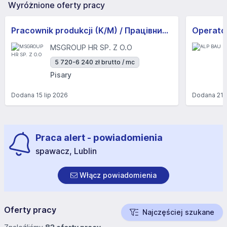
Wyróżnione oferty pracy
Pracownik produkcji (K/M) / Працівники продукції Huber-Suhner (K/M)
Operator
MSGROUP HR SP. Z O.O
5 720-6 240 zł brutto / mc
Pisary
Dodana
15 lip 2026
Dodana
21 
Praca alert - powiadomienia
spawacz, Lublin
Włącz powiadomienia
Oferty pracy
Najczęściej szukane