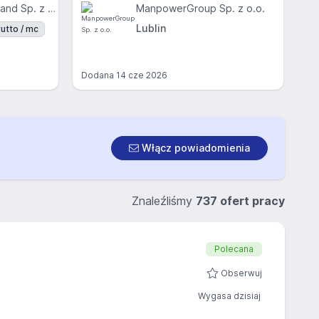
H. Z. Transport Poland Sp. z o.o.
ManpowerGroup Sp. z o.o.
Lublin
utto / mc
Dodana
14 cze 2026
Włącz powiadomienia
Znaleźliśmy
737 ofert pracy
Polecana
Obserwuj
Wygasa dzisiaj