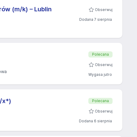
rów (m/k) – Lublin
Obserwuj
Dodana 7 sierpnia
Polecana
Obserwuj
owa
Wygasa jutro
/x*)
Polecana
Obserwuj
Dodana 6 sierpnia