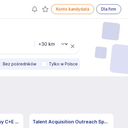
Konto kandydata
Dla firm
Bez pośredników
Tylko w Polsce
Kierowca międzynarodowy C+E (K/M)
Talent Acquisition Outreach Specialist (M/K)