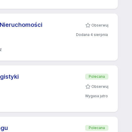
i Nieruchomości
Obserwuj
Dodana 4 sierpnia
z
gistyki
Polecana
Obserwuj
Wygasa jutro
ngu
Polecana