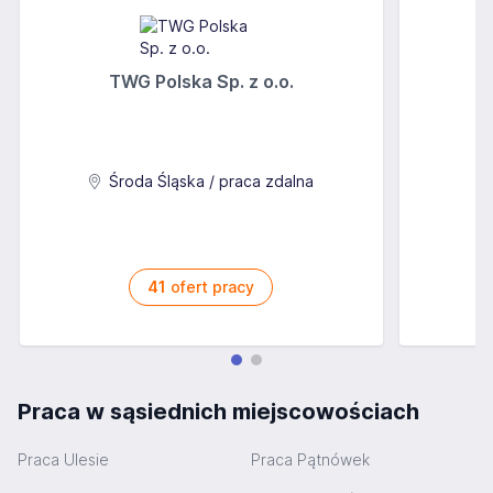
TWG Polska Sp. z o.o.
A
Środa Śląska / praca zdalna
41
ofert pracy
Praca w sąsiednich miejscowościach
Praca Ulesie
Praca Pątnówek