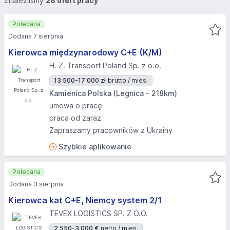
Znaleźliśmy
28 ofert pracy
Polecana
Dodana 7 sierpnia
Kierowca międzynarodowy C+E (K/M)
H. Z. Transport Poland Sp. z o.o.
13 500-17 000 zł
brutto / mies.
Kamienica Polska (Legnica - 218km)
umowa o pracę
praca od zaraz
Zapraszamy pracowników z Ukrainy
Szybkie aplikowanie
Polecana
Dodana 3 sierpnia
Kierowca kat C+E, Niemcy system 2/1
TEVEX LOGISTICS SP. Z O.O.
2 550-3 000 €
netto / mies.