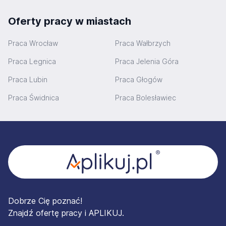
Oferty pracy w miastach
Praca Wrocław
Praca Wałbrzych
Praca Legnica
Praca Jelenia Góra
Praca Lubin
Praca Głogów
Praca Świdnica
Praca Bolesławiec
Stopka
Dobrze Cię poznać!
Znajdź ofertę pracy i APLIKUJ.