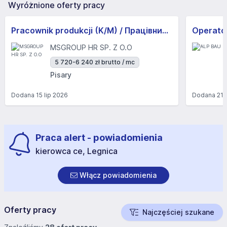
Wyróżnione oferty pracy
Pracownik produkcji (K/M) / Працівники продукції Huber-Suhner (K/M)
Operator
MSGROUP HR SP. Z O.O
5 720-6 240 zł brutto / mc
Pisary
Dodana
15 lip 2026
Dodana
21 
Praca alert - powiadomienia
kierowca ce, Legnica
Włącz powiadomienia
Oferty pracy
Najczęściej szukane