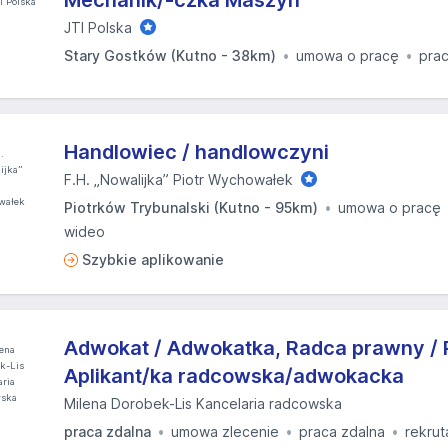
Mechanik/-czka Maszyn
JTI Polska
Stary Gostków (Kutno - 38km)
umowa o pracę
prac
Handlowiec / handlowczyni
F.H. „Nowalijka” Piotr Wychowałek
Piotrków Trybunalski (Kutno - 95km)
umowa o pracę
wideo
Szybkie aplikowanie
Adwokat / Adwokatka, Radca prawny / 
Aplikant/ka radcowska/adwokacka
Milena Dorobek-Lis Kancelaria radcowska
praca zdalna
umowa zlecenie
praca zdalna
rekrut