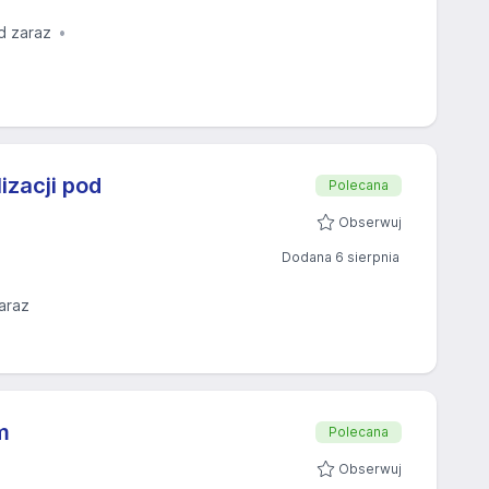
d zaraz
izacji pod
Polecana
Obserwuj
Dodana 6 sierpnia
araz
m
Polecana
Obserwuj