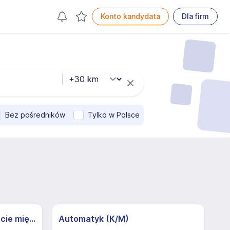
Konto kandydata
Dla firm
Bez pośredników
Tylko w Polsce
Kierowca C+E w transporcie międzynarodowym (M/K) - możliwa praca dorywcza
Automatyk (K/M)