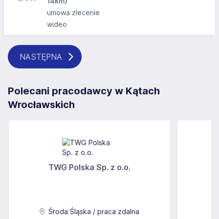
14km)
umowa zlecenie
wideo
NASTĘPNA
Polecani pracodawcy w Kątach
Wrocławskich
TWG Polska Sp. z o.o.
A
Środa Śląska / praca zdalna