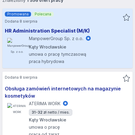
Znaleźliśmy
1 556 ofert pracy
Promowana
Polecana
Dodana 8 sierpnia
HR Administration Specialist (M/K)
ManpowerGroup Sp. z o.o.
Kąty Wrocławskie
umowa o pracę tymczasową
praca hybrydowa
Dodana 8 sierpnia
Obsługa zamówień internetowych na magazynie
kosmetyków
ATERIMA WORK
31-32 zł
netto / mies.
Kąty Wrocławskie
umowa o pracę
praca od zaraz