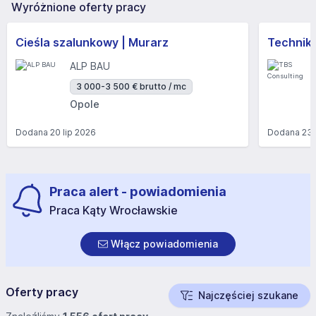
Wyróżnione oferty pracy
Cieśla szalunkowy | Murarz
Technik/I
ALP BAU
3 000-3 500 € brutto / mc
Opole
Dodana
20 lip 2026
Dodana
23 
Praca alert - powiadomienia
Praca Kąty Wrocławskie
Włącz powiadomienia
Oferty pracy
Najczęściej szukane