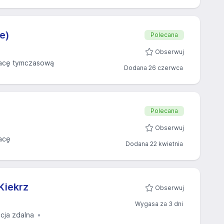
e)
Polecana
Obserwuj
acę tymczasową
Dodana 26 czerwca
Polecana
Obserwuj
acę
Dodana 22 kwietnia
Kiekrz
Obserwuj
Wygasa za 3 dni
acja zdalna