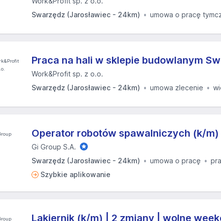
Work&Profit sp. z o.o.
Swarzędz (Jarosławiec - 24km)
umowa o pracę tymc
Praca na hali w sklepie budowlanym S
Work&Profit sp. z o.o.
Swarzędz (Jarosławiec - 24km)
umowa zlecenie
w
Operator robotów spawalniczych (k/m)
Gi Group S.A.
Swarzędz (Jarosławiec - 24km)
umowa o pracę
pr
Szybkie aplikowanie
Lakiernik (k/m) | 2 zmiany | wolne wee