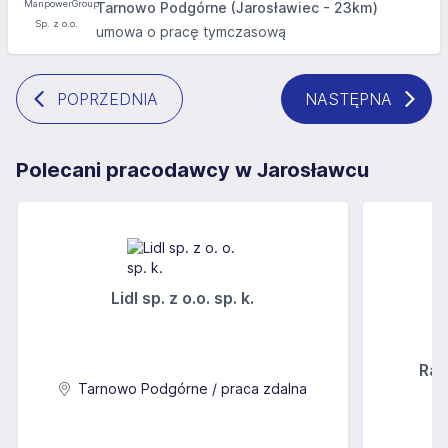
Tarnowo Podgórne (Jarosławiec - 23km)
umowa o pracę tymczasową
POPRZEDNIA
NASTĘPNA
Polecani pracodawcy w Jarosławcu
Lidl sp. z o.o. sp. k.
Rab
Tarnowo Podgórne / praca zdalna