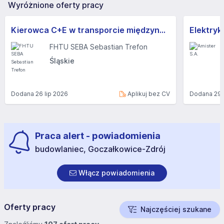
Wyróżnione oferty pracy
Kierowca C+E w transporcie międzynarodowym (M/K) - możliwa praca dorywcza
Elektryk
FHTU SEBA Sebastian Trefon
Śląskie
Dodana
26 lip 2026
Aplikuj bez CV
Dodana
29 
Praca alert - powiadomienia
budowlaniec, Goczałkowice-Zdrój
Włącz powiadomienia
Oferty pracy
Najczęściej szukane