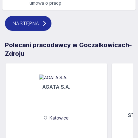
umowa o pracę
NASTĘPNA
Polecani pracodawcy w Goczałkowicach-
Zdroju
AGATA S.A.
STOK
Katowice