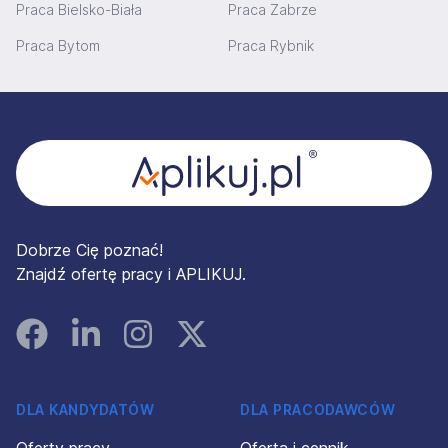
Praca Bielsko-Biała
Praca Zabrze
Praca Bytom
Praca Rybnik
Stopka
Dobrze Cię poznać!
Znajdź ofertę pracy i APLIKUJ.
Facebook
Linked In
Instagram
Instagram
DLA KANDYDATÓW
DLA PRACODAWCÓW