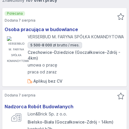
Znaleźliśmy
107 ofert pracy
Polecana
Dodana 7 sierpnia
Osoba pracująca w budowlance
VERSERBUD M. FARYNA SPÓŁKA KOMANDYTOWA
5 500-8 000 zł
brutto / mies.
Czechowice-Dziedzice (Goczałkowice-Zdrój -
4km)
umowa o pracę
praca od zaraz
Aplikuj bez CV
Dodana 7 sierpnia
Nadzorca Robót Budowlanych
Lion&Brick Sp. z o.o.
Bielsko-Biała (Goczałkowice-Zdrój - 14km)
kontrakt b2b