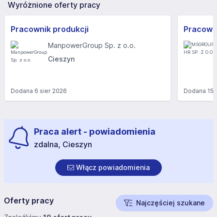
Wyróżnione oferty pracy
Pracownik produkcji
ManpowerGroup Sp. z o.o.
Cieszyn
Dodana
6 sier 2026
Dodana
15 
Praca alert - powiadomienia
zdalna, Cieszyn
Włącz powiadomienia
Oferty pracy
Najczęściej szukane