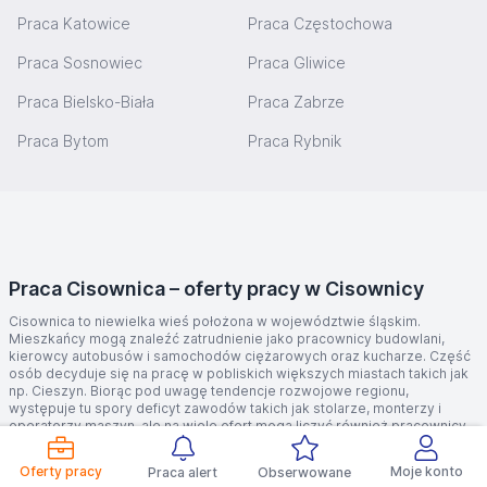
Praca Katowice
Praca Częstochowa
Praca Sosnowiec
Praca Gliwice
Praca Bielsko-Biała
Praca Zabrze
Praca Bytom
Praca Rybnik
Praca Cisownica – oferty pracy w Cisownicy
Cisownica to niewielka wieś położona w województwie śląskim.
Mieszkańcy mogą znaleźć zatrudnienie jako pracownicy budowlani,
kierowcy autobusów i samochodów ciężarowych oraz kucharze. Część
osób decyduje się na pracę w pobliskich większych miastach takich jak
np. Cieszyn. Biorąc pod uwagę tendencje rozwojowe regionu,
występuje tu spory deficyt zawodów takich jak stolarze, monterzy i
operatorzy maszyn, ale na wiele ofert mogą liczyć również pracownicy
przetwórstwa spożywczego, magazynierzy, kasjerzy i sprzedawcy oraz
kucharze. W okolicznych większych miastach znajdzie się praca dla
Oferty pracy
Moje konto
Praca alert
Obserwowane
informatyków i programistów, a także specjalistów od automatyki i