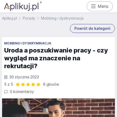
Menu
Aplikuj.pl
Porady
Mobbing i dyskryminacja
Powrót do kategorii
MOBBING I DYSKRYMINACJA
Uroda a poszukiwanie pracy - czy
wygląd ma znaczenie na
rekrutacji?
30 stycznia 2023
5 z 5
6 głosów
Ocena: 5 z 5 | 6 głosów
0 komentarzy