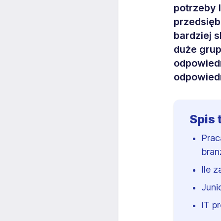
potrzeby 
przedsięb
bardziej 
duże grup
odpowiedn
odpowied
Spis 
Prac
bran
Ile 
Juni
IT p