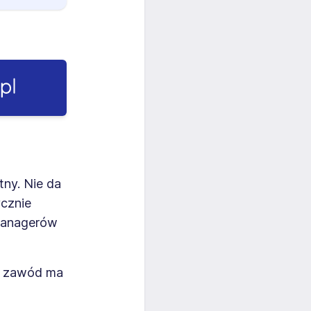
ny. Nie da
ycznie
 managerów
en zawód ma