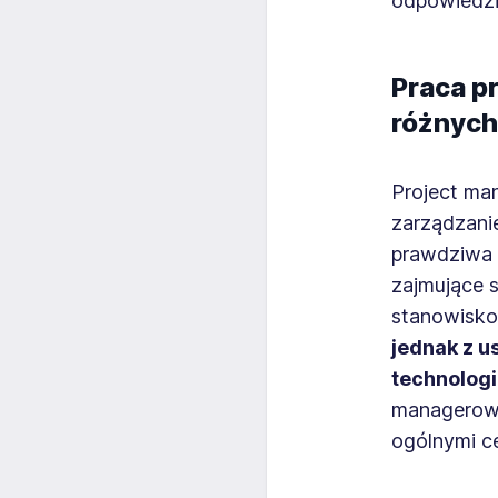
odpowiedzi
Praca p
różnych
Project ma
zarządzanie
prawdziwa 
zajmujące s
stanowisko
jednak z u
technologi
managerowi
ogólnymi c