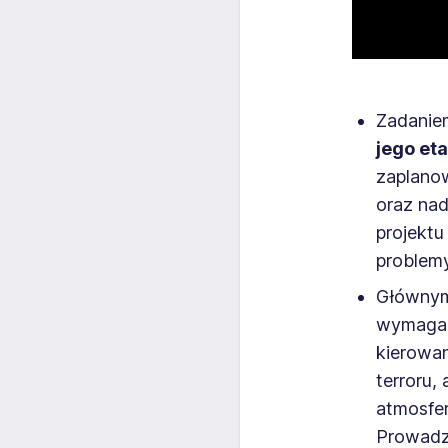
Zadanie
jego et
zaplanow
oraz na
projektu
problemy
Głównym
wymaga o
kierowan
terroru,
atmosfe
Prowadz