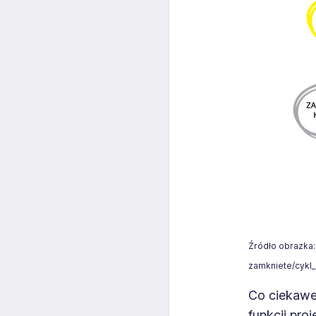
Źródło obrazka:
zamkniete/cykl_
Co ciekawe
funkcji pr