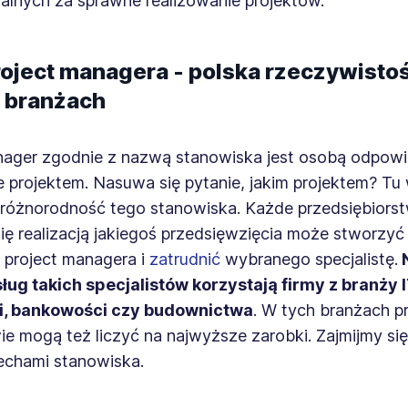
alnych za sprawne realizowanie projektów.
roject managera - polska rzeczywisto
 branżach
nager zgodnie z nazwą stanowiska jest osobą odpowi
 projektem. Nasuwa się pytanie, jakim projektem? Tu
różnorodność tego stanowiska. Każde przedsiębiors
ię realizacją jakiegoś przedsięwzięcia może stworzyć
 project managera i
zatrudnić
wybranego specjalistę.
N
sług takich specjalistów korzystają firmy z branży 
i, bankowości czy budownictwa
. W tych branżach p
e mogą też liczyć na najwyższe zarobki. Zajmijmy się
echami stanowiska.