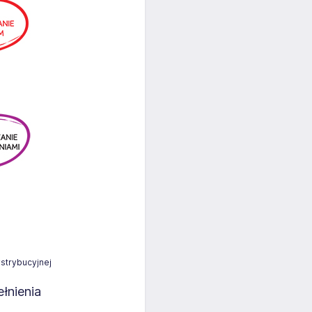
strybucyjnej
łnienia