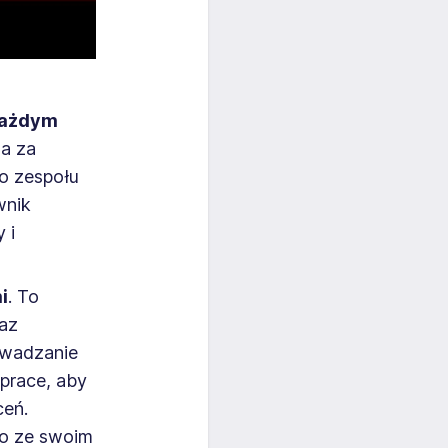
każdym
da za
o zespołu
wnik
 i
i
. To
raz
owadzanie
 prace, aby
ceń.
no ze swoim