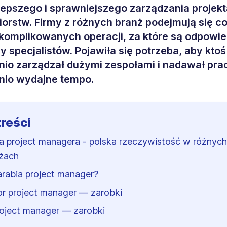
lepszego i sprawniejszego zarządzania projek
iorstw. Firmy z różnych branż podejmują się c
skomplikowanych operacji, za które są odpowie
y specjalistów. Pojawiła się potrzeba, aby ktoś
io zarządzał dużymi zespołami i nadawał pr
nio wydajne tempo.
treści
a project managera - polska rzeczywistość w różnych
żach
zarabia project manager?
or project manager — zarobki
roject manager — zarobki