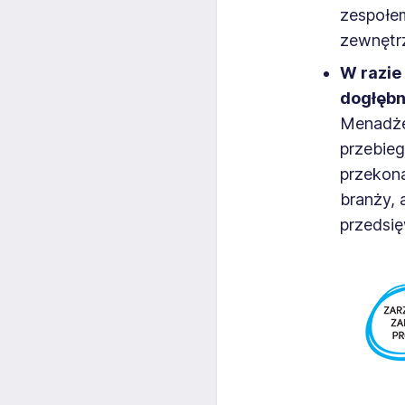
zespołem
zewnętrz
W razie
dogłębn
Menadżer
przebieg
przekona
branży, 
przedsię