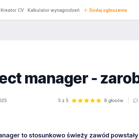
Kreator CV
Kalkulator wynagrodzeń
Dodaj ogłoszenie
ect manager - zarob
025
5 z 5
8 głosów
Ocena: 5 z 5 | 8 głosów
anager to stosunkowo świeży zawód powstały