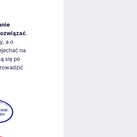
anie
 rozwiązać
.
y, a o
ejechać na
ą się po
prowadzić