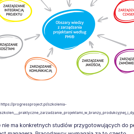
 https://progressproject.pl/szkolenia-
szkolen___praktyczne_zarzadzanie_projektami_w_branzy_produkcyjnej_i_dy
 nie ma konkretnych studiów przygotowujących do pe
oject managera. Pracodawcy wymagają za to często