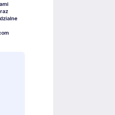
tami
oraz
dzialne
acom