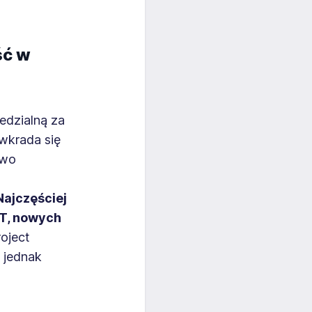
ść w
edzialną za
 wkrada się
two
ajczęściej
IT, nowych
roject
 jednak