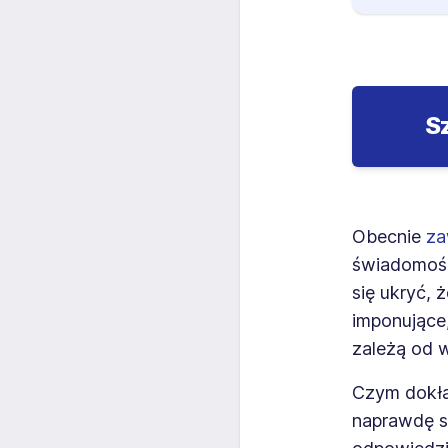
S
Obecnie
za
świadomośc
się ukryć, 
imponujące
zależą od w
Czym dokła
naprawdę sz