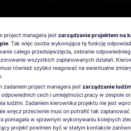
m project managera jest
zarządzanie projektem na 
apie
. Tak więc osoba wykonująca tę funkcję odpowia
anie całego przedsięwzięcia, zebranie odpowiednieg
dzorowanie wszystkich zaplanowanych działań. Kiero
 musi również szybko reagować na ewentualne zmiany
.
 zadaniem project managera jest
zarządzanie ludźm
dpowiednich cech i umiejętności pracy w zespole o
ia ludźmi. Zadaniem kierownika projektu nie jest wpr
 ale wręcz przeciwnie musi on potrafić tak zaplanować
ra pomagała w sprawnym wykonywaniu kolejnych zle
ący projekt powinien być w stałym kontakcie zarów