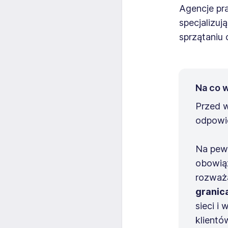
Agencje pra
specjalizuj
sprzątaniu 
Na co 
Przed w
odpowie
Na pew
obowiąz
rozważ
granic
sieci i
klientó