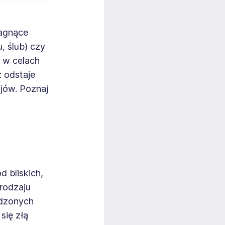
ragnące
, ślub) czy
y w celach
ż odstaje
jów. Poznaj
 bliskich,
 rodzaju
wdzonych
się złą