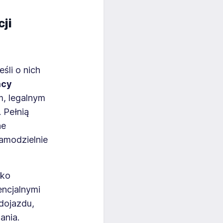
ji
śli o nich
acy
m, legalnym
 Pełnią
ne
samodzielnie
lko
ncjalnymi
dojazdu,
ania.