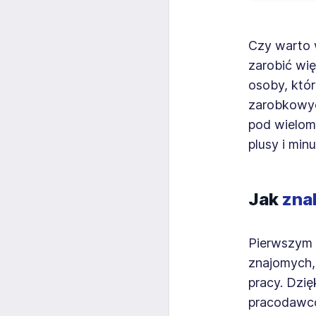
Czy warto 
zarobić wi
osoby, któr
zarobkowych
pod wielom
plusy i mi
Jak
zna
Pierwszym 
znajomych, 
pracy. Dzi
pracodawców