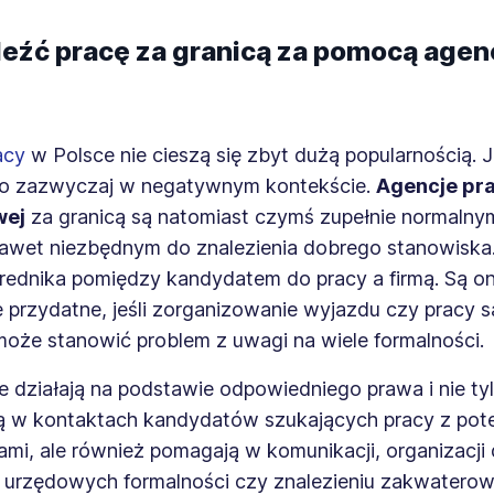
leźć pracę za granicą za pomocą agenc
acy
w Polsce nie cieszą się zbyt dużą popularnością. Je
to zazwyczaj w negatywnym kontekście.
Agencje pr
wej
za granicą są natomiast czymś zupełnie normalny
awet niezbędnym do znalezienia dobrego stanowiska.
średnika pomiędzy kandydatem do pracy a firmą. Są o
 przydatne, jeśli zorganizowanie wyjazdu czy pracy 
może stanowić problem z uwagi na wiele formalności.
te działają na podstawie odpowiedniego prawa i nie ty
ą w kontaktach kandydatów szukających pracy z pote
mi, ale również pomagają w komunikacji, organizacji 
u urzędowych formalności czy znalezieniu zakwaterow