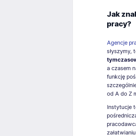
Jak zna
pracy?
Agencje pr
słyszymy, 
tymczaso
a czasem n
funkcję po
szczególnie
od A do Z 
Instytucje 
pośrednicz
pracodawca
załatwiani