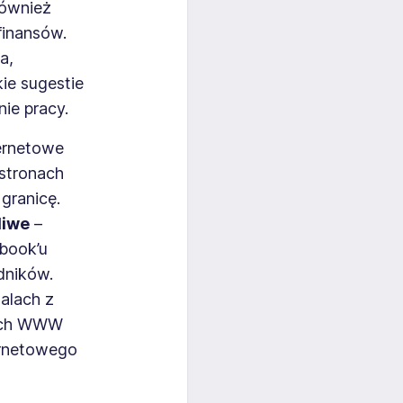
również
finansów.
a,
ie sugestie
ie pracy.
ternetowe
 stronach
granicę.
liwe
–
ebook’u
dników.
talach z
ach WWW
ernetowego