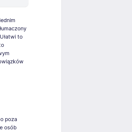
iednim
etłumaczony
Ułatwi to
to
owym
bowiązków
go poza
że osób