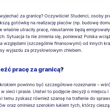
wyjechać za granicę? Oczywiście! Studenci, osoby p
ększą gotówkę na realizację placów (np. budowę domu
e właśnie utraciły pracę, nieustannie będą emigrował
. Sytuacja ta nie zmienia się, ponieważ Polska wcią
a względami (szczególnie finansowymi) od innych kra
nusy wyjazdu za przysłowiowym chlebem.
leźć pracę za granicą
?
krokiem powinno być szczegółowe rozeznanie – wśród
w sieci i prasie. Ułatwi to podjęcie decyzji o miejscu i
ęki temu zyskasz również szansę na trafienie do spra
 oraz ominiesz szerokim łukiem tych, którzy cieszą 