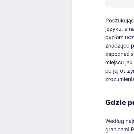
Poszukując
języku, a 
dyplom ucz
znacząco pr
zapoznać s
miejscu ja
po jej otrz
zrozumienia
Gdzie p
Według naj
granicami P