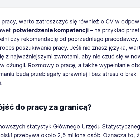
 pracy, warto zatroszczyć się również o CV w odpow
nawet
potwierdzenie kompetencji
– na przykład prz
elni czy rekomendację od poprzedniego pracodawcy. 
oces poszukiwania pracy. Jeśli nie znasz języka, war
ię z najważniejszymi zwrotami, aby nie czuć się w n
k w dżungli. Rozmowy o pracę, a także wypełnianie o
ymaniu będą przebiegały sprawniej i bez stresu o brak
.
ójść do pracy za granicą?
nowszych statystyk Głównego Urzędu Statystyczne
olski przebywa około 2,5 miliona osób. Oznacza to, 