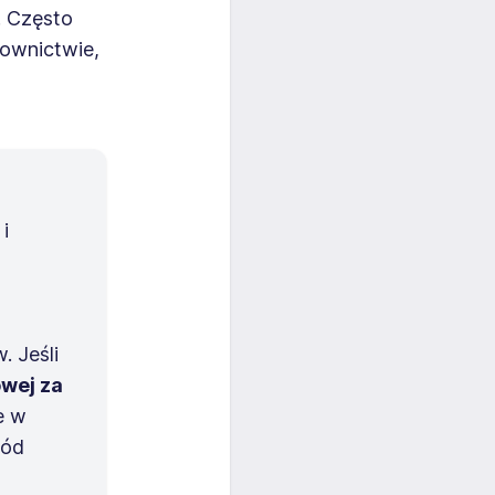
. Często
udownictwie,
i
 Jeśli
wej za
e w
ród