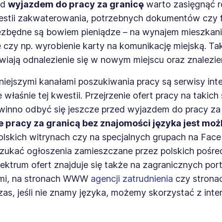
ed
wyjazdem do pracy za granicę
warto zasięgnąć 
westii zakwaterowania, potrzebnych dokumentów czy 
iezbędne są bowiem pieniądze – na wynajem mieszkani
czy np. wyrobienie karty na komunikację miejską. Tak
wiają odnalezienie się w nowym miejscu oraz znalezien
niejszymi kanałami poszukiwania pracy są serwisy in
właśnie tej kwestii. Przejrzenie ofert pracy na takich
winno odbyć się jeszcze przed wyjazdem do pracy za 
e pracy za granicą bez znajomości języka jest moż
olskich witrynach czy na specjalnych grupach na Fac
ukać ogłoszenia zamieszczane przez polskich pośre
ektrum ofert znajduje się także na zagranicznych por
ami, na stronach WWW
agencji zatrudnienia
czy stron
zas, jeśli nie znamy języka, możemy skorzystać z int