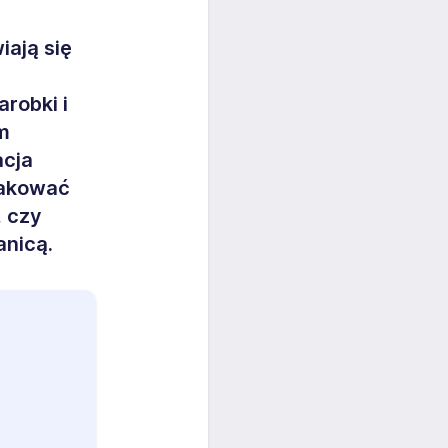
iają się
robki i
m
acja
makować
, czy
anicą.