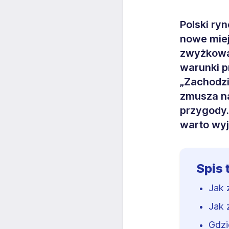
Polski ry
nowe miej
zwyżkową.
warunki p
„Zachodzi
zmusza n
przygody.
warto wyj
Spis 
Jak 
Jak 
Gdzi