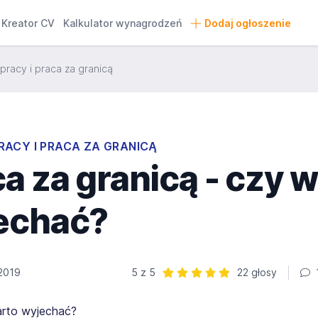
Kreator CV
Kalkulator wynagrodzeń
Dodaj ogłoszenie
pracy i praca za granicą
RACY I PRACA ZA GRANICĄ
a za granicą - czy 
echać?
 2019
5 z 5
22 głosy
Ocena: 5 z 5 | 22 głosy