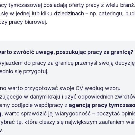
cy tymczasowej posiadają oferty pracy z wielu branż
ą się w jednej lub kilku dziedzinach – np. cateringu, b
czy pracy biurowej.
warto zwrócić uwagę, poszukując pracy za granicą?
yjazdem do pracy za granicę przemyśl swoją decyzję 
dnio się przygotuj.
no warto przygotować swoje CV według wzoru
ującego w danym kraju i użyć odpowiednich zwrotów.
amy podjęcie współpracy z
agencją pracy tymczaso
ą
, warto sprawdzić jej wiarygodność – poczytać opini
 wybrać tę, która cieszy się największym zaufaniem wś
w.