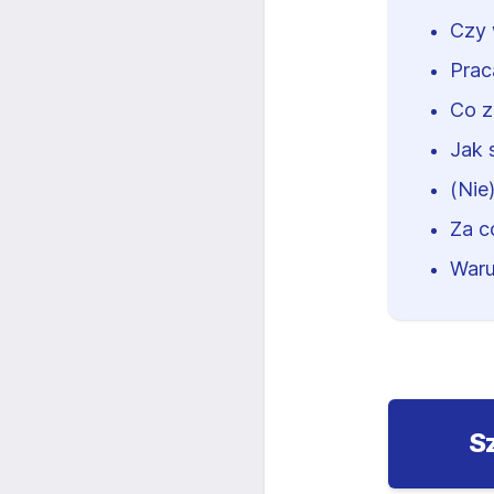
Czy 
Prac
Co z
Jak 
(Nie
Za c
Waru
S