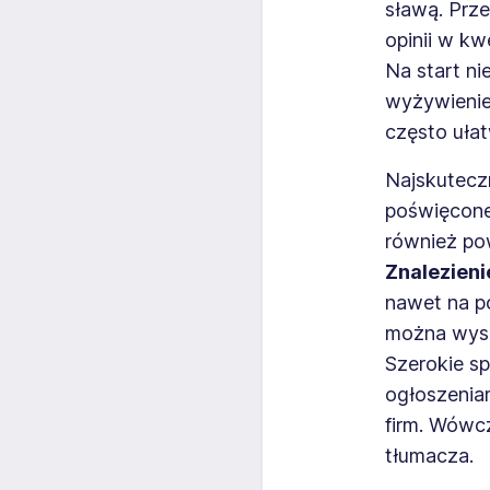
sławą. Prz
opinii w k
Na start n
wyżywienie 
często ułat
Najskutecz
poświęcone 
również po
Znalezieni
nawet na p
można wysz
Szerokie sp
ogłoszeni
firm. Wówc
tłumacza.