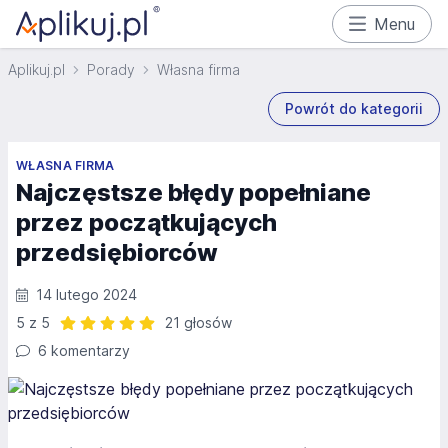
Menu
Aplikuj.pl
Porady
Własna firma
Powrót do kategorii
WŁASNA FIRMA
Najczęstsze błędy popełniane
przez początkujących
przedsiębiorców
14 lutego 2024
5 z 5
21 głosów
Ocena: 5 z 5 | 21 głosów
6 komentarzy