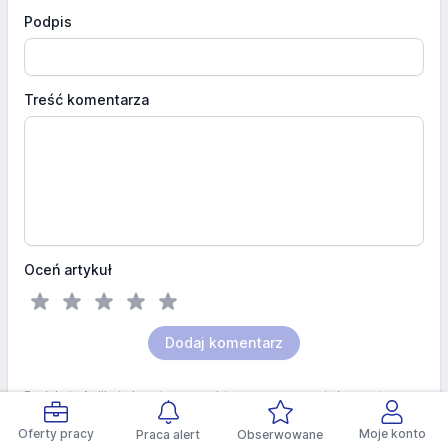
Podpis
Treść komentarza
Oceń artykuł
Dodaj komentarz
Redakcja Aplikuj.pl zastrzega sobie prawo usuwania komentarzy
obraźliwych dla innych osób lub zawierających wulgarne słowa,
adresy www oraz adesy e-mail i numery telefonów.
Oferty pracy
Moje konto
Praca alert
Obserwowane