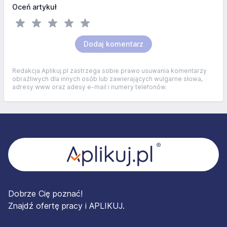
Oceń artykuł
Dodaj komentarz
Redakcja Aplikuj.pl zastrzega sobie prawo usuwania komentarzy
obraźliwych dla innych osób lub zawierających wulgarne słowa,
adresy www oraz adesy e-mail i numery telefonów.
Stopka
Dobrze Cię poznać!
Znajdź ofertę pracy i APLIKUJ.