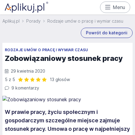
Menu
Aplikuj.pl
Porady
Rodzaje umów o pracę i wymiar czasu
Powrót do kategorii
RODZAJE UMÓW O PRACĘ I WYMIAR CZASU
Zobowiązaniowy stosunek pracy
29 kwietnia 2020
5 z 5
13 głosów
Ocena: 5 z 5 | 13 głosów
9 komentarzy
W prawie pracy, życiu społecznym i
gospodarczym szczególne miejsce zajmuje
stosunek pracy. Umowa o pracę w najpełniejszy