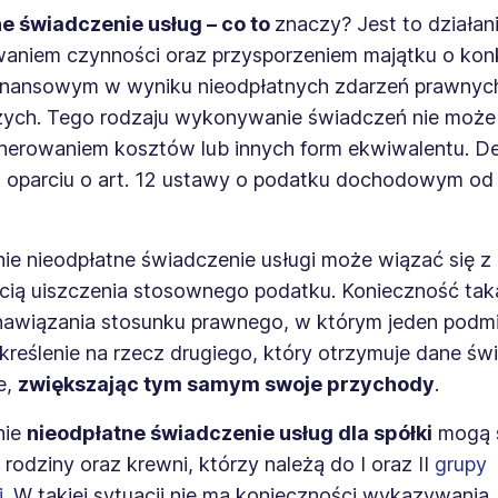
e świadczenie usług – co to
znaczy? Jest to działan
aniem czynności oraz przysporzeniem majątku o ko
inansowym w wyniku nieodpłatnych zdarzeń prawnych
ych. Tego rodzaju wykonywanie świadczeń nie może 
nerowaniem kosztów lub innych form ekwiwalentu. Def
 oparciu o art. 12 ustawy o podatku dochodowym od
ie nieodpłatne świadczenie usługi może wiązać się z
cią uiszczenia stosownego podatku. Konieczność tak
 nawiązania stosunku prawnego, w którym jeden podm
reślenie na rzecz drugiego, który otrzymuje dane św
e,
zwiększając tym samym swoje przychody
.
nie
nieodpłatne świadczenie usług dla spółki
mogą 
rodziny oraz krewni, którzy należą do I oraz II
grupy
.
W takiej sytuacji nie ma konieczności wykazywania