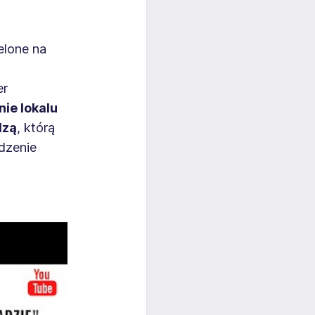
elone na
er
ie lokalu
dzą
, którą
adzenie