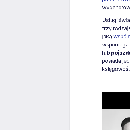
wygenerow
Usługi świ
trzy rodzaj
jaką
wspóln
wspomagają
lub pojazd
posiada jed
księgowośc