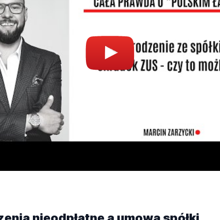
enia nieodpłatne a umowa spółki