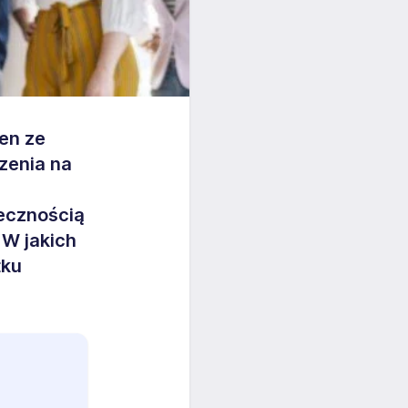
den ze
zenia na
ecznością
 W jakich
tku