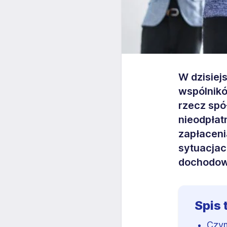
W dzisiej
wspólnikó
rzecz spó
nieodpłat
zapłaceni
sytuacjac
dochodo
Spis 
Czym