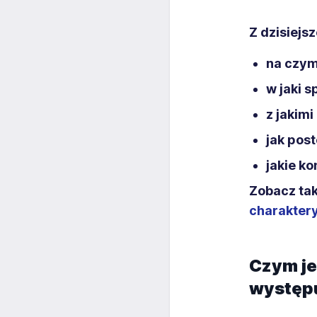
Z dzisiejs
na czym
w jaki 
z jakim
jak pos
jakie k
Zobacz tak
charaktery
Czym je
występ