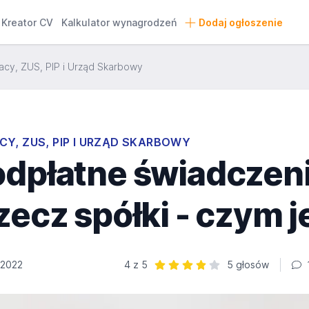
Kreator CV
Kalkulator wynagrodzeń
Dodaj ogłoszenie
acy, ZUS, PIP i Urząd Skarbowy
CY, ZUS, PIP I URZĄD SKARBOWY
odpłatne świadczen
zecz spółki - czym j
 2022
4 z 5
5 głosów
Ocena: 4 z 5 | 5 głosów