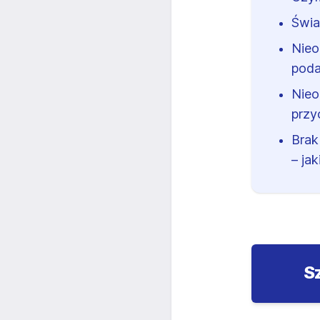
Świa
Nieo
pod
Nieo
przy
Brak
– ja
S