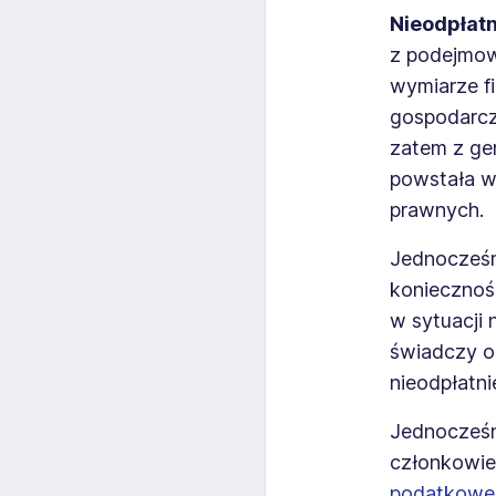
Nieodpłatn
z podejmow
wymiarze f
gospodarcz
zatem z ge
powstała w
prawnych.
Jednocześn
koniecznoś
w sytuacji
świadczy ok
nieodpłatni
Jednocześ
członkowie 
podatkowej