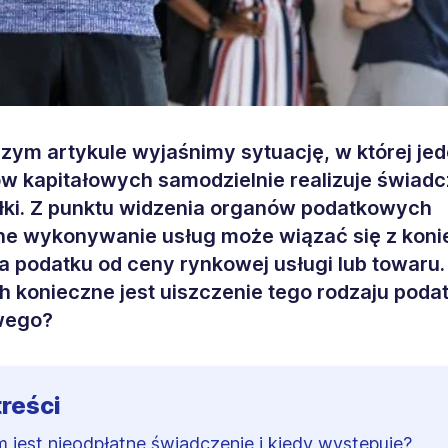
szym artykule wyjaśnimy sytuację, w której je
w kapitałowych samodzielnie realizuje świadc
łki. Z punktu widzenia organów podatkowych
ne wykonywanie usług może wiązać się z koni
a podatku od ceny rynkowej usługi lub towaru.
h konieczne jest uiszczenie tego rodzaju poda
wego?
treści
 jest nieodpłatne świadczenie i kiedy występuje?