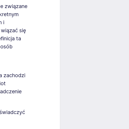
ie związane
nkretnym
 i
wiązać się
inicja ta
 osób
a zachodzi
iot
iadczenie
świadczyć