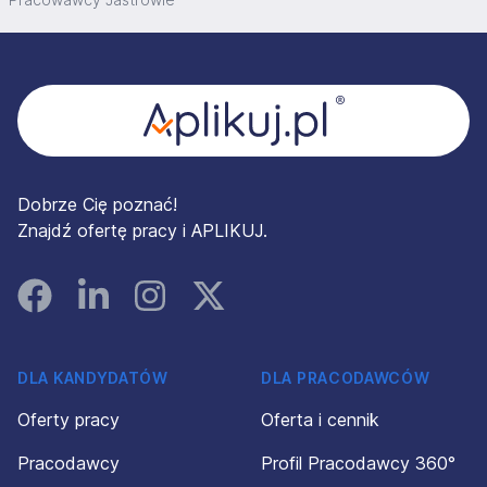
Stopka
Dobrze Cię poznać!
Znajdź ofertę pracy i APLIKUJ.
Facebook
Linked In
Instagram
Instagram
DLA KANDYDATÓW
DLA PRACODAWCÓW
Oferty pracy
Oferta i cennik
Pracodawcy
Profil Pracodawcy 360°