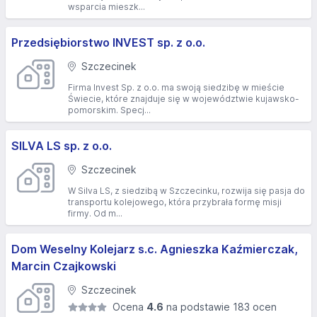
wsparcia mieszk...
Przedsiębiorstwo INVEST sp. z o.o.
Szczecinek
Firma Invest Sp. z o.o. ma swoją siedzibę w mieście
Świecie, które znajduje się w województwie kujawsko-
pomorskim. Specj...
SILVA LS sp. z o.o.
Szczecinek
W Silva LS, z siedzibą w Szczecinku, rozwija się pasja do
transportu kolejowego, która przybrała formę misji
firmy. Od m...
Dom Weselny Kolejarz s.c. Agnieszka Kaźmierczak,
Marcin Czajkowski
Szczecinek
Ocena
4.6
na podstawie 183 ocen