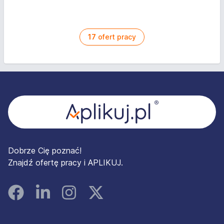
17
ofert pracy
Stopka
Dobrze Cię poznać!
Znajdź ofertę pracy i APLIKUJ.
Facebook
Linked In
Instagram
Instagram