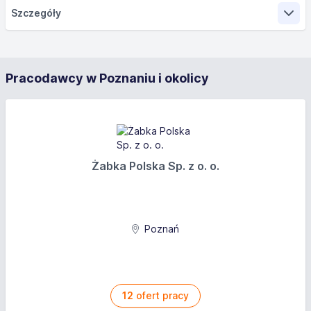
Szczegóły
Zakres obowiązków
Pracodawcy w Poznaniu i okolicy
wykonywanie prac montażowych na wysokości
wykonywanie prac zgodnie z zasadami BHP
dbałość o bezpieczeństwo i porządek w miejscu
pracy
dbanie o powierzony sprzęt, narzędzia i materiały
Żabka Polska Sp. z o. o.
gotowość do pracy w terenie
terminowa realizacja powierzonych zadań
Wymagania
Poznań
umiejętność pracy w zespole
wymagana znajomość technik witrażowych lub
zdolności manualne
12
ofert pracy
dbałość o szczegóły