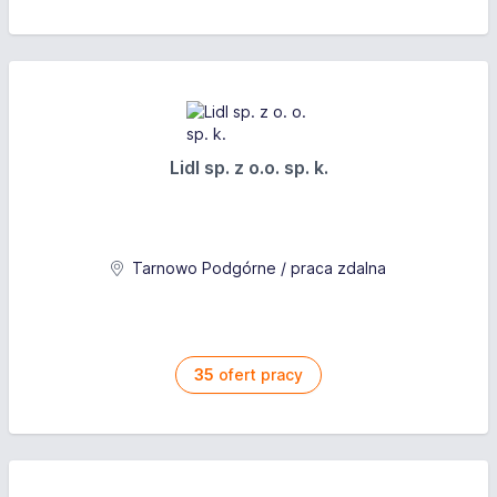
umiejętność planowania i organizacji pracy
zdolności manualne
otwartość na nowe pomysły
brak przeciwwskazań do pracy na wysokości
Oferujemy
Lidl sp. z o.o. sp. k.
umowa o pracę
atrakcyjne wynagrodzenie
możliwość rozwoju zawodowego
Tarnowo Podgórne / praca zdalna
przyjazna atmosfera w pracy
roczna premia w zależności od wyników
35
ofert pracy