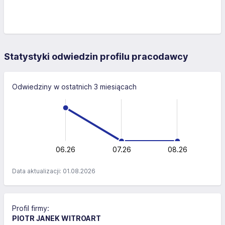
Statystyki odwiedzin profilu pracodawcy
Odwiedziny w ostatnich 3 miesiącach
-10
15
-5
10
10
5
0
06.26
07.26
L
08.26
Data aktualizacji: 01.08.2026
Profil firmy:
PIOTR JANEK WITROART