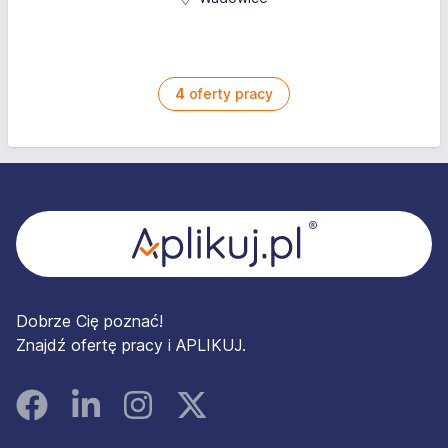
4
oferty pracy
Stopka
Dobrze Cię poznać!
Znajdź ofertę pracy i APLIKUJ.
Facebook
Linked In
Instagram
Instagram