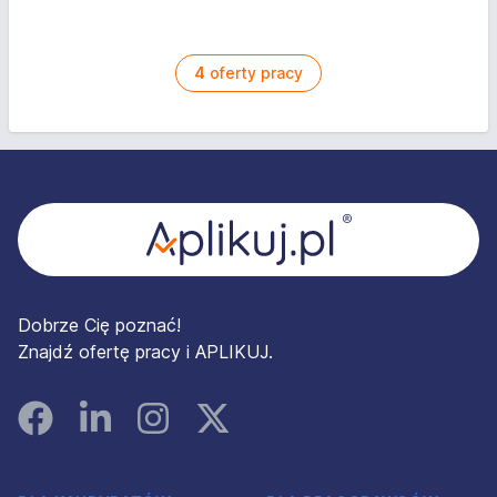
4
oferty pracy
Stopka
Dobrze Cię poznać!
Znajdź ofertę pracy i APLIKUJ.
Facebook
Linked In
Instagram
Instagram