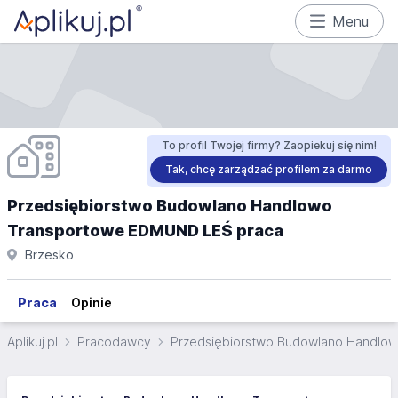
Menu
To profil Twojej firmy? Zaopiekuj się nim!
Tak, chcę zarządzać profilem za darmo
Przedsiębiorstwo Budowlano Handlowo
Transportowe EDMUND LEŚ praca
Brzesko
Praca
Opinie
Aplikuj.pl
Pracodawcy
Przedsiębiorstwo Budowlano Handlo