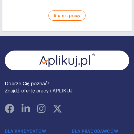
6
ofert pracy
Stopka
Dobrze Cię poznać!
Znajdź ofertę pracy i APLIKUJ.
Facebook
Linked In
Instagram
Instagram
DLA KANDYDATÓW
DLA PRACODAWCÓW