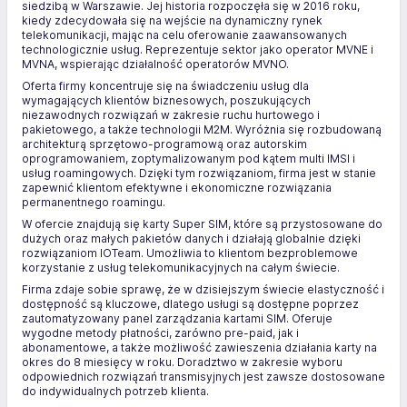
siedzibą w Warszawie. Jej historia rozpoczęła się w 2016 roku,
kiedy zdecydowała się na wejście na dynamiczny rynek
telekomunikacji, mając na celu oferowanie zaawansowanych
technologicznie usług. Reprezentuje sektor jako operator MVNE i
MVNA, wspierając działalność operatorów MVNO.
Oferta firmy koncentruje się na świadczeniu usług dla
wymagających klientów biznesowych, poszukujących
niezawodnych rozwiązań w zakresie ruchu hurtowego i
pakietowego, a także technologii M2M. Wyróżnia się rozbudowaną
architekturą sprzętowo-programową oraz autorskim
oprogramowaniem, zoptymalizowanym pod kątem multi IMSI i
usług roamingowych. Dzięki tym rozwiązaniom, firma jest w stanie
zapewnić klientom efektywne i ekonomiczne rozwiązania
permanentnego roamingu.
W ofercie znajdują się karty Super SIM, które są przystosowane do
dużych oraz małych pakietów danych i działają globalnie dzięki
rozwiązaniom IOTeam. Umożliwia to klientom bezproblemowe
korzystanie z usług telekomunikacyjnych na całym świecie.
Firma zdaje sobie sprawę, że w dzisiejszym świecie elastyczność i
dostępność są kluczowe, dlatego usługi są dostępne poprzez
zautomatyzowany panel zarządzania kartami SIM. Oferuje
wygodne metody płatności, zarówno pre-paid, jak i
abonamentowe, a także możliwość zawieszenia działania karty na
okres do 8 miesięcy w roku. Doradztwo w zakresie wyboru
odpowiednich rozwiązań transmisyjnych jest zawsze dostosowane
do indywidualnych potrzeb klienta.