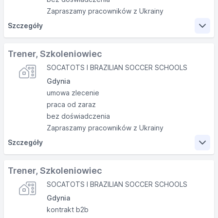
Zapraszamy pracowników z Ukrainy
Szczegóły
Zakres obowiązków
Trener, Szkoleniowiec
SOCATOTS I BRAZILIAN SOCCER SCHOOLS
Do zadań osoby na tym stanowisku należeć będzie:
Gdynia
• prowadzenie zajęć ruchowych dla dzieci w wieku
przedszkolnym, zgodnie ze standardami Socatots,
umowa zlecenie
• dbanie o dobry kontakt z dziećmi oraz ich rodzicami,
praca od zaraz
• dbanie o bezpieczeństwo dzieci i prawidłowy przebieg
bez doświadczenia
zajęć,
Zapraszamy pracowników z Ukrainy
• dbanie o rozwój grup zajęciowych.
Szczegóły
Wymagania
Zakres obowiązków
Trener, Szkoleniowiec
Nasze wymagania:
SOCATOTS I BRAZILIAN SOCCER SCHOOLS
• mile widziane doświadczenie w pracy z dziećmi w
Do zadań osoby na tym stanowisku należeć będzie:
wieku przedszkolnym,
Gdynia
• prowadzenie zajęć ruchowych dla dzieci w wieku
• wykształcenie wyższe lub w trakcie studiów:
przedszkolnym, zgodnie ze standardami Socatots,
kontrakt b2b
Wychowanie Fizyczne, Pedagogika Przedszkolna,