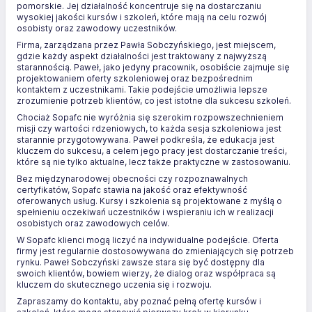
pomorskie. Jej działalność koncentruje się na dostarczaniu
wysokiej jakości kursów i szkoleń, które mają na celu rozwój
osobisty oraz zawodowy uczestników.
Firma, zarządzana przez Pawła Sobczyńskiego, jest miejscem,
gdzie każdy aspekt działalności jest traktowany z najwyższą
starannością. Paweł, jako jedyny pracownik, osobiście zajmuje się
projektowaniem oferty szkoleniowej oraz bezpośrednim
kontaktem z uczestnikami. Takie podejście umożliwia lepsze
zrozumienie potrzeb klientów, co jest istotne dla sukcesu szkoleń.
Chociaż Sopafc nie wyróżnia się szerokim rozpowszechnieniem
misji czy wartości rdzeniowych, to każda sesja szkoleniowa jest
starannie przygotowywana. Paweł podkreśla, że edukacja jest
kluczem do sukcesu, a celem jego pracy jest dostarczanie treści,
które są nie tylko aktualne, lecz także praktyczne w zastosowaniu.
Bez międzynarodowej obecności czy rozpoznawalnych
certyfikatów, Sopafc stawia na jakość oraz efektywność
oferowanych usług. Kursy i szkolenia są projektowane z myślą o
spełnieniu oczekiwań uczestników i wspieraniu ich w realizacji
osobistych oraz zawodowych celów.
W Sopafc klienci mogą liczyć na indywidualne podejście. Oferta
firmy jest regularnie dostosowywana do zmieniających się potrzeb
rynku. Paweł Sobczyński zawsze stara się być dostępny dla
swoich klientów, bowiem wierzy, że dialog oraz współpraca są
kluczem do skutecznego uczenia się i rozwoju.
Zapraszamy do kontaktu, aby poznać pełną ofertę kursów i