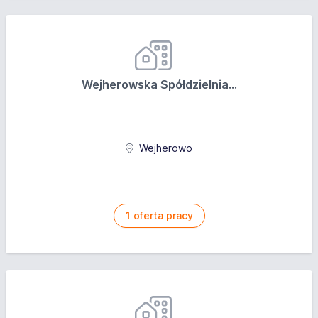
podległych grupach,
• szkolenie oraz materiały na koszt pracodawcy,
• możliwość uczestniczenia w rozwoju i kreowaniu
wizerunku lidera branży zajęć sportowych dla dzieci w
wieku przedszkolnym i wczesnoszkolnym w Polsce
(marka Socatots i BSS jest już obecna w 40 miastach w
Wejherowska Spółdzielnia...
Polsce i 55 krajach na świecie)
Wejherowo
1
oferta pracy