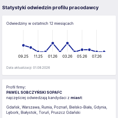
Statystyki odwiedzin profilu pracodawcy
Odwiedziny w ostatnich 12 miesiącach
-10
15
-4
-5
10
10
5
0
09.25
11.25
01.26
03.26
L
05.26
07.26
Data aktualizacji: 01.08.2026
Profil firmy:
PAWEŁ SOBCZYŃSKI SOPAFC
najczęściej odwiedzają kandydaci z
miast
:
Gdańsk
Warszawa
Rumia
Poznań
Bielsko-Biała
Gdynia
Lębork
Białystok
Toruń
Pruszcz Gdański