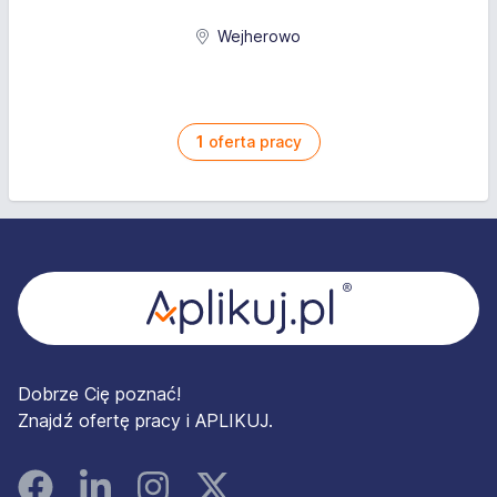
Wejherowo
1
oferta pracy
Stopka
Dobrze Cię poznać!
Znajdź ofertę pracy i APLIKUJ.
Facebook
Linked In
Instagram
Instagram