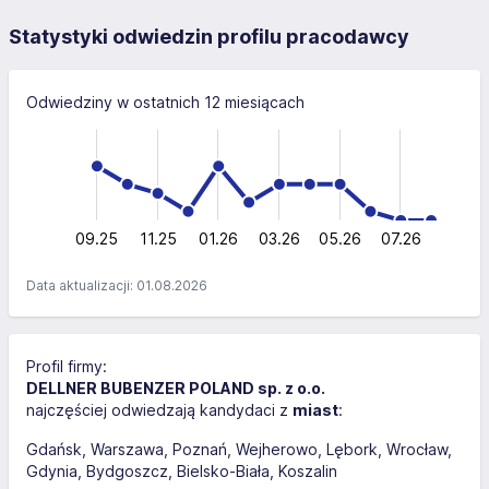
Statystyki odwiedzin profilu pracodawcy
Odwiedziny w ostatnich 12 miesiącach
-10
15
-4
-5
-2
10
10
5
0
09.25
11.25
01.26
03.26
L
05.26
07.26
Data aktualizacji: 01.08.2026
Profil firmy:
DELLNER BUBENZER POLAND sp. z o.o.
najczęściej odwiedzają kandydaci z
miast
:
Gdańsk
Warszawa
Poznań
Wejherowo
Lębork
Wrocław
Gdynia
Bydgoszcz
Bielsko-Biała
Koszalin