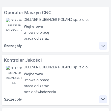
Operator Maszyn CNC
DELLNER BUBENZER POLAND sp. z o.o.
Wejherowo
umowa o pracę
praca od zaraz
Szczegóły
Zakres obowiązków
Kontroler Jakości
DELLNER BUBENZER POLAND sp. z o.o.
obróbka detali na powierzonej maszynie
Wejherowo
dobór narzędzi, przyrządów i parametrów pracy
umowa o pracę
maszyn
praca od zaraz
obsługa codzienna i okresowa maszyn i urządzeń w
bez doświadczenia
obrębie swojego stanowiska
Szczegóły
dokonywanie przeglądów dziennych powierzonej
maszyny
Zakres obowiązków