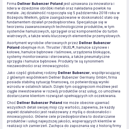
Firma
Dellner Bubenzer Poland
jest uznawana za innowatora i
lidera w dziedzinie obróbki metali oraz nakładania powłok na
metale. Jej działalność rozpoczęła się 5 października 2018 roku w
Bożepolu Wielkim, gdzie zaangażowanie w doskonałość stało się
fundamentem działań przedsiębiorstwa. Specjalizuje się w
tworzeniu zaawansowanych technologicznie produktów, w tym
systemów hamulcowych, sprzęgieł oraz komponentów do turbin
wiatrowych, a także wielu kluczowych elementów przemysłowych.
Asortyment wyrobów oferowanych przez
Dellner Bubenzer
Poland
obejmuje m.in. Thruster / BUEL®, hamulce szynowe i
kołowe, hamulce bębnowe i taśmowe, urządzenia blokujące,
systemy monitorowania i sterowania, a także pneumatyczne
sprzęgła i hamulce bębnowe. Produkty te są synonimem
niezawodności oraz innowacyjności.
Jako część globalnej rodziny
Dellner Bubenzer
, współpracującej
z głównym wspólnikiem Dellner Bubenzer Germany GmbH, firma
posiada stabilną sytuację finansową, co potwierdzają wyniki
wzrostu w ostatnich latach. Dzięki tym osiągnięciom możliwe jest
ciągłe inwestowanie w rozwój produktów oraz usług, co umożliwia
dostarczanie klientom rozwiązań spełniających ich oczekiwania.
Choć
Dellner Bubenzer Poland
nie może obecnie ujawniać
wszystkich detali swojej misji czy wartości, zapewnia, że każdy
aspekt działalności jest realizowany z myślą o doskonałości i
innowacyjności. Główne cele przedsiębiorstwa to dostarczanie
produktów i usług najwyższej jakości, wspierających klientów w
realizacji ich zamierzeń. Zachęca do zapoznania się z historią firmy