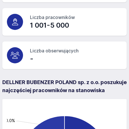
Liczba pracowników
1 001-5 000
Liczba obserwujących
-
DELLNER BUBENZER POLAND sp. z o.o. poszukuje
najczęściej pracowników na stanowiska
y: 20.0%