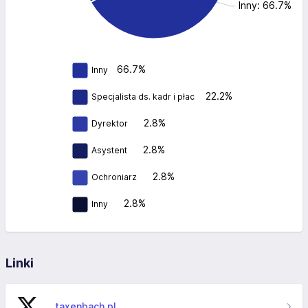
Inny: 66.7%
66.7%
Inny
22.2%
Specjalista ds. kadr i płac
2.8%
Dyrektor
2.8%
Asystent
2.8%
Ochroniarz
2.8%
Inny
Linki
taxenbach.pl