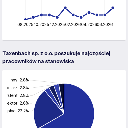
10
5
0
08.2025
10.2025
12.2025
02.2026
L
04.2026
06.2026
Taxenbach sp. z o.o. poszukuje najczęściej
pracowników na stanowiska
Inny: 2.8%
chroniarz: 2.8%
Asystent: 2.8%
Dyrektor: 2.8%
dr i płac: 22.2%