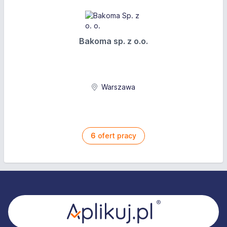
Bakoma sp. z o.o.
Warszawa
6
ofert pracy
Stopka