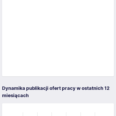
Dynamika publikacji ofert pracy w ostatnich 12
miesiącach
-10
15
-4
-5
10