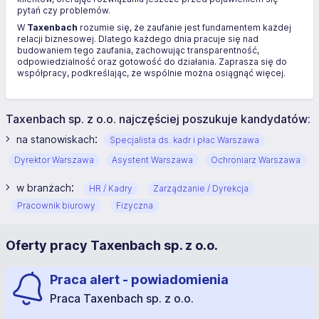
pytań czy problemów.
W
Taxenbach
rozumie się, że zaufanie jest fundamentem każdej
relacji biznesowej. Dlatego każdego dnia pracuje się nad
budowaniem tego zaufania, zachowując transparentność,
odpowiedzialność oraz gotowość do działania. Zaprasza się do
współpracy, podkreślając, że wspólnie można osiągnąć więcej.
Taxenbach sp. z o.o. najczęściej poszukuje kandydatów:
:
na stanowiskach
Specjalista ds. kadr i płac Warszawa
Dyrektor Warszawa
Asystent Warszawa
Ochroniarz Warszawa
:
w branżach
HR / Kadry
Zarządzanie / Dyrekcja
Pracownik biurowy
Fizyczna
Oferty pracy Taxenbach sp. z o.o.
Praca alert - powiadomienia
Praca Taxenbach sp. z o.o.