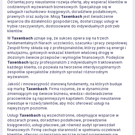
Od tamtej pory nieustannie rozwija ofertę, aby wspierać klientów w
codziennych wyzwaniach biznesowych. Specjalizuje się w
usługach rachunkowo-księgowych, doradztwie podatkowym,
prawnych oraz audycie. Misją
Taxenbach
jest świadczenie
wsparcia dla działalności gospodarczej, dostarczając usługi w
trybie rzeczywistym, dostosowane do indywidualnych potrzeb
klientów.
W
Taxenbach
uznaje się, że sukces opiera się na trzech
fundamentalnych filarach: uczciwości, szacunku i pracy zespołowej.
Zespół firmy składa się z profesjonalistów, którzy pełni są energii i
entuzjazmu, gotowych wskazać klientom właściwą drogę w
złożonym świecie przepisów i wymogów finansowych. Podejście
Taxenbach
łączy profesjonalizm z indywidualnym traktowaniem
każdego klienta, co pozwala na tworzenie interdyscyplinarnych
zespołów specjalistów zdolnych sprostać różnorodnym
wyzwaniom.
Jakość i innowacyjność stanowią fundamenty, na których buduje
się markę
Taxenbach
. Firma rozumie, że w dynamicznie
zmieniającym się świecie biznesu, wiedza i doświadczenie
pracowników są najcenniejszym kapitałem. Dlatego nieustannie
inwestuje w rozwój talentów, aby móc oferować usługi na
najwyższym poziomie.
Usługi
Taxenbach
są wszechstronne, obejmujące wsparcie w
obszarach prawa, doradztwo podatkowe, prowadzenie
księgowości, usługi płacowe, jak również audyt sprawozdań
finansowych. Firmę cechuje staranność w spełnianiu oczekiwań
klientów, oferując rozwiązania jeszcze przed pojawieniem się