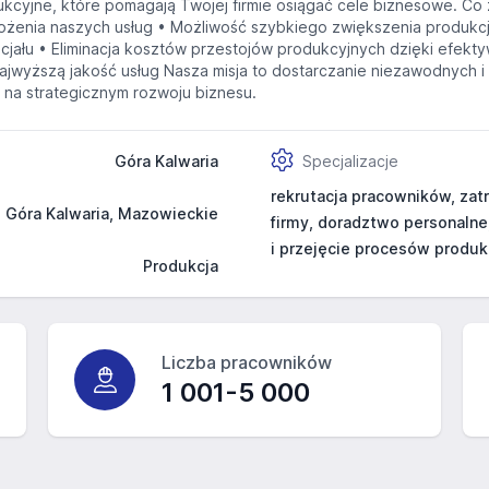
dukcyjne, które pomagają Twojej firmie osiągać cele biznesowe. 
ożenia naszych usług • Możliwość szybkiego zwiększenia produkcji
encjału • Eliminacja kosztów przestojów produkcyjnych dzięki efek
najwyższą jakość usług Nasza misja to dostarczanie niezawodnych 
 na strategicznym rozwoju biznesu.
Góra Kalwaria
Specjalizacje
rekrutacja pracowników, za
Góra Kalwaria, Mazowieckie
firmy, doradztwo personalne,
i przejęcie procesów produk
Produkcja
Liczba pracowników
1 001-5 000