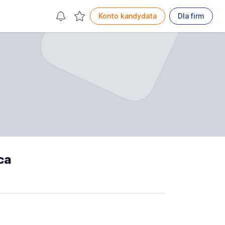
Konto kandydata
Dla firm
ca