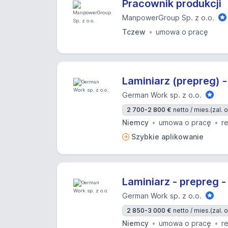
Pracownik produkcji
ManpowerGroup Sp. z o.o.
Tczew
umowa o pracę
Laminiarz (prepreg) -
German Work sp. z o.o.
2 700-2 800 €
netto / mies.
(zal.
Niemcy
umowa o pracę
r
Szybkie aplikowanie
Laminiarz - prepreg -
German Work sp. z o.o.
2 850-3 000 €
netto / mies.
(zal.
Niemcy
umowa o pracę
r