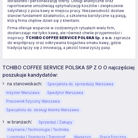
doradztwo i personalizację oferty. Usługi analityczne oraz
raportowanie umożliwiają optymalizację kosztów i zwiększenie
satysfakcji z picia kawy w miejscu pracy. Niezawodność dostaw
stanowi fundament działalności, a szkolenia baristyczne są pasją,
którą firma chętnie dzieli się z klientami.
Firma oferuje wsparcie w codziennych rytuałach wielu firm,
dostarczając nie tylko kawę, ale również chwile przyjemności i
inspiracji.
TCHIBO COFFEE SERVICE POLSKA
Sp. z o.o.
zaprasza
do współpracy oraz odkrywania bogactwa smaku kawy, gdzie
tradycja łączy się z innowacją, a jakość towarzyszy pasji.
TCHIBO COFFEE SERVICE POLSKA SP Z O O najczęściej
poszukuje kandydatów:
:
na stanowiskach
Specjalista ds. sprzedaży Warszawa
Inżynier Warszawa
Spedytor Warszawa
Pracownik fizyczny Warszawa
Specjalista ds. obsługi klienta Warszawa
:
w branżach
Sprzedaż / Zakupy
Inżynieria / Technologia / Technika
Logistyka / Spedycja / Transport
Magazyn
Praca fizyczna