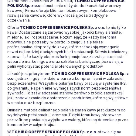
Od momentu założenia w 1994 roku,
TCHIBO COFFEE SERVICE
POLSKA
Sp. z o.o.
nieustannie dąży do doskonałości w branży
kawowej. Firma oferuje klientom biznesowym kompleksowe
rozwiązania kawowe, które wykraczają poza tradycyjne
oczekiwania.
Oferta
TCHIBO COFFEE SERVICE POLSKA
Sp. z o.o.
to nie tylko
kawa. Dostarczane są zarówno wysokiej jakości kawy ziarniste,
mielone, jak i rozpuszczalne. Rozumiejąc, że każdy klient ma
indywidualne potrzeby, w portfolio znajdują się także
profesjonalne ekspresy do kawy, które zaspokoją wymagania
nawet najbardziej obciążonych biur i restauracji. Serwis techniczny
zapewnia, że każdy ekspres funkcjonuje bez zarzutu, natomiast
wsparcie marketingowe oraz szkolenia baristyczne pozwalają w
pełni wykorzystać potencjał oferowanych produktów.
Jakość jest priorytetem
TCHIBO COFFEE SERVICE POLSKA
Sp. z
o.o.
, jednak nigdy nie idzie w parze z kompromisami w zakresie
bezpieczeństwa. Wszystkie palarnie kawy pracują w systemie IFS,
co gwarantuje spełnienie wymagających norm bezpieczeństwa
żywności. To zaświadczenie stanowi zarówno źródło satysfakcji,
jak i zobowiązanie do dostarczania produktów, które są wyjątkowe
w smaku oraz bezpieczne.
Unikalna metoda delikatnego palenia ziaren kawy jest kluczem do
wydobycia pełni smaku i aromatu. Dzięki temu kawy oferowane
przez firmę posiadają wyjątkowe walory, które są doceniane przez
koneserów w całym kraju.
W
TCHIBO COFFEE SERVICE POLSKA
Sp. z o.o.
stawia się na