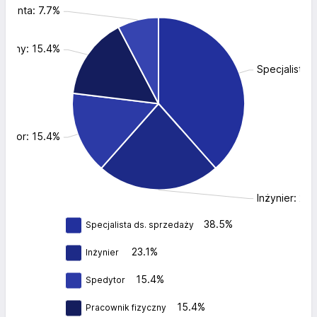
 klienta: 7.7%
yczny: 15.4%
Specjalista 
dytor: 15.4%
Inżynier: 23.
38.5%
Specjalista ds. sprzedaży
23.1%
Inżynier
15.4%
Spedytor
15.4%
Pracownik fizyczny