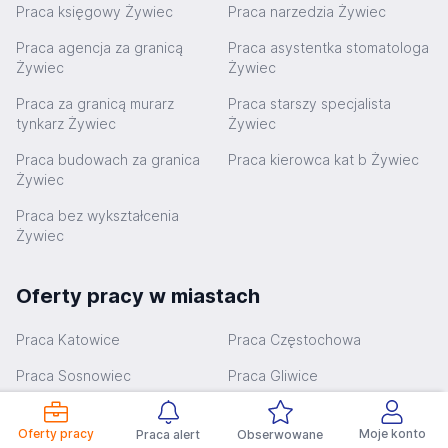
Praca księgowy Żywiec
Praca narzedzia Żywiec
Praca agencja za granicą
Praca asystentka stomatologa
Żywiec
Żywiec
Praca za granicą murarz
Praca starszy specjalista
tynkarz Żywiec
Żywiec
Praca budowach za granica
Praca kierowca kat b Żywiec
Żywiec
Praca bez wykształcenia
Żywiec
Oferty pracy w miastach
Praca Katowice
Praca Częstochowa
Praca Sosnowiec
Praca Gliwice
Praca Bielsko-Biała
Praca Zabrze
Oferty pracy
Moje konto
Praca alert
Obserwowane
Praca Bytom
Praca Rybnik