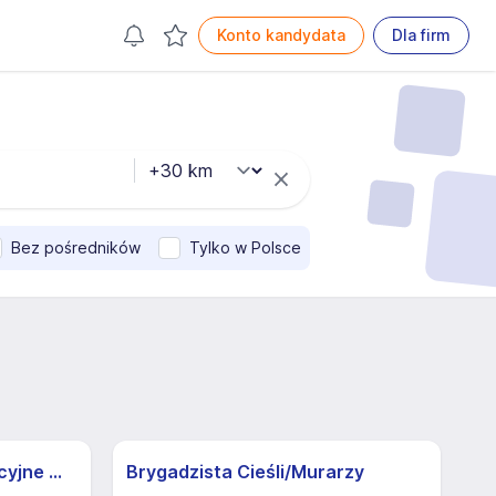
Konto kandydata
Dla firm
Bez pośredników
Tylko w Polsce
Operator żurawia | Atrakcyjne Warunki
Brygadzista Cieśli/Murarzy