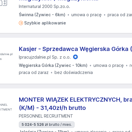
Internatural 2000 Sp.zo.o.
Świnna (Żywiec - 6km)
umowa o pracę
praca od za
Szybkie aplikowanie
Kasjer - Sprzedawca Węgierska Górka 
Ipracujzdalnie.pl Sp. z o.o.
Węgierska Górka (Żywiec - 10km)
umowa o pracę
r
praca od zaraz
bez doświadczenia
MONTER WIĄZEK ELEKTRYCZNYCH, bra
(K/M) - 31,40zł/h brutto
PERSONNEL RECRUITMENT
5 024-5 526 zł
brutto / mies.
Jeleśnia (Żywiec - 11km)
umowa zlecenie
praca od 