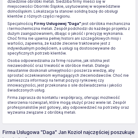
dziedzinie obróbki metali. Siedziba firmy mieści się w
miejscowości Oborniki Śląskie, usytuowanej w województwie
dolnośląskim. Lokalizacja ta stanowi solidną bazę do obsługi
klientów z różnych części regionu.
Specjalnością
Firmy Usługowej "Daga"
jest obróbka mechaniczna
i termochemiczna metali. Zespół podchodzi do każdego projektu z
dużym zaangażowaniem, dbając o jakość i precyzję wykonania.
Choć firma nie ujawnia pełnej historii ani szczegółowych misji i
wartości, zapewnia, że każde zlecenie traktowane jest z
indywidualnym podejściem, a usługi są dostosowywane do
specyficznych potrzeb klientów.
Osoba odpowiedzialna za firmę rozumie, jak istotna jest
niezawodność oraz trwałość w obróbce metali. Dlatego
nieustannie doskonali umiejętności i poszerza wiedzę, aby
sprostać oczekiwaniom wymagających zleceniodawców. Choć nie
zamieszcza informacji na temat pozycji rynkowej czy
innowacyjności, jest przekonana o sile doświadczenia i jakości
świadczonych usług.
Firma zaprasza do kontaktu i współpracy, oferując możliwość
stworzenia rozwiązań, które mogą służyć przez wiele lat. Zespół
profesjonalistów jest gotowy, aby odpowiedzieć na potrzeby oraz
wyzwania związane z obróbką metali.
Firma Usługowa "Daga" Jan Kozioł najczęściej poszukuje