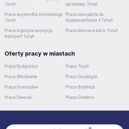
Toruń
sprzedaży Toruń
Praca asystentka stomatologa
Praca specjalista ds.
Toruń
bezpieczeństwa it Toruń
Praca logistyka spedycja
Praca kierowca kat b Toruń
transport Toruń
Oferty pracy w miastach
Praca Bydgoszcz
Praca Toruń
Praca Włocławek
Praca Grudziądz
Praca Inowrocław
Praca Brodnica
Praca Świecie
Praca Chełmno
Stopka