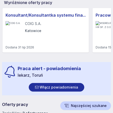
Wyróżnione oferty pracy
Konsultant/Konsultantka systemu finansowo-księgowego
COIG S.A.
Katowice
Dodana
31 lip 2026
Dodana
15 
Praca alert - powiadomienia
lekarz, Toruń
Włącz powiadomienia
Oferty pracy
Najczęściej szukane