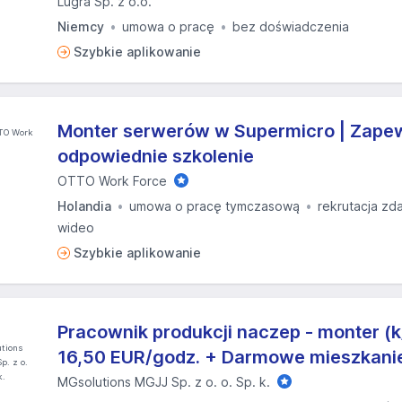
Lugra Sp. z o.o.
Niemcy
umowa o pracę
bez doświadczenia
Szybkie aplikowanie
Monter serwerów w Supermicro | Zap
odpowiednie szkolenie
OTTO Work Force
Holandia
umowa o pracę tymczasową
rekrutacja zd
wideo
Szybkie aplikowanie
Pracownik produkcji naczep - monter (k
16,50 EUR/godz. + Darmowe mieszkani
MGsolutions MGJJ Sp. z o. o. Sp. k.