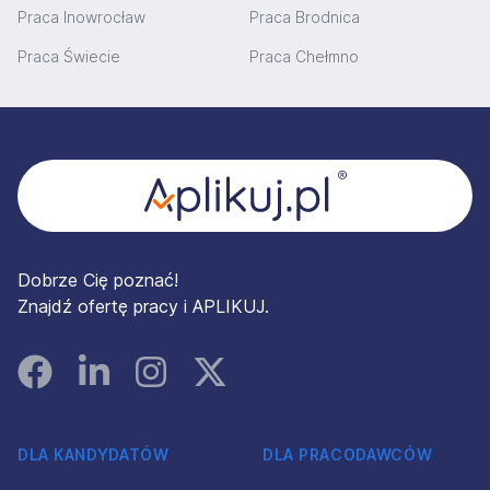
Praca Inowrocław
Praca Brodnica
Praca Świecie
Praca Chełmno
Stopka
Dobrze Cię poznać!
Znajdź ofertę pracy i APLIKUJ.
Facebook
Linked In
Instagram
Instagram
DLA KANDYDATÓW
DLA PRACODAWCÓW