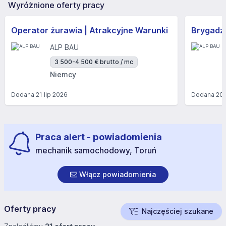
Wyróżnione oferty pracy
Operator żurawia | Atrakcyjne Warunki
Brygadzi
ALP BAU
3 500-4 500 € brutto / mc
Niemcy
Dodana
21 lip 2026
Dodana
20 
Praca alert - powiadomienia
mechanik samochodowy, Toruń
Włącz powiadomienia
Oferty pracy
Najczęściej szukane