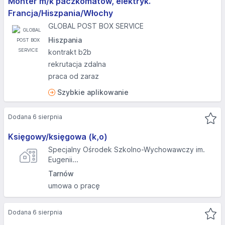
Monter m/k paczkomatów, elektryk.
Francja/Hiszpania/Włochy
GLOBAL POST BOX SERVICE
Hiszpania
kontrakt b2b
rekrutacja zdalna
praca od zaraz
Szybkie aplikowanie
Dodana 6 sierpnia
Księgowy/księgowa (k,o)
Specjalny Ośrodek Szkolno-Wychowawczy im.
Eugenii...
Tarnów
umowa o pracę
Dodana 6 sierpnia