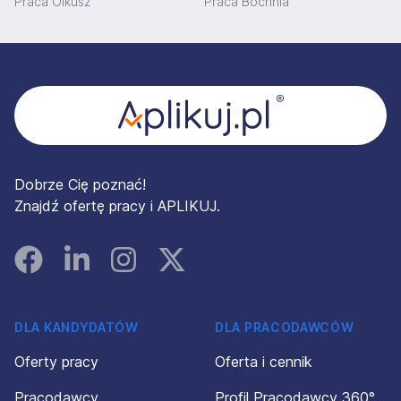
Praca Olkusz
Praca Bochnia
Stopka
Dobrze Cię poznać!
Znajdź ofertę pracy i APLIKUJ.
Facebook
Linked In
Instagram
Instagram
DLA KANDYDATÓW
DLA PRACODAWCÓW
Oferty pracy
Oferta i cennik
Pracodawcy
Profil Pracodawcy 360°