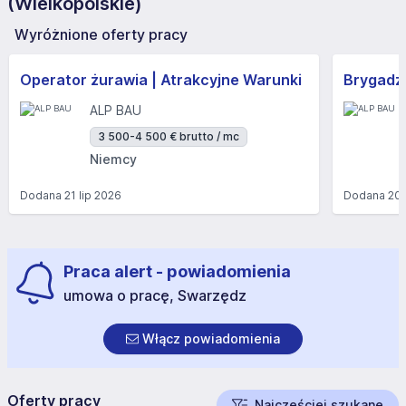
(Wielkopolskie)
Wyróżnione oferty pracy
Operator żurawia | Atrakcyjne Warunki
Brygadzi
ALP BAU
3 500-4 500 € brutto / mc
Niemcy
Dodana
21 lip 2026
Dodana
20 
Praca alert - powiadomienia
umowa o pracę, Swarzędz
Włącz powiadomienia
Oferty pracy
Najczęściej szukane