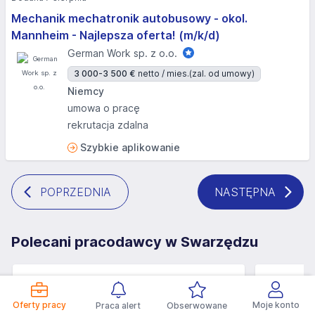
Mechanik mechatronik autobusowy - okol.
Mannheim - Najlepsza oferta! (m/k/d)
German Work sp. z o.o.
3 000-3 500 €
netto / mies.
(zal. od umowy)
Niemcy
umowa o pracę
rekrutacja zdalna
Szybkie aplikowanie
POPRZEDNIA
NASTĘPNA
Polecani pracodawcy w Swarzędzu
Oferty pracy
Moje konto
Praca alert
Obserwowane