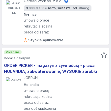
German Work sp. z o.o.
3 000-3 150 €
netto / mies.
(zal. od umowy)
Niemcy
umowa o pracę
rekrutacja zdalna
praca od zaraz
Szybkie aplikowanie
Polecana
Dodana 7 sierpnia
ORDER PICKER - magazyn z żywnością - praca
HOLANDIA, zakwaterowanie, WYSOKIE zarobki
JOBRUN
Holandia
umowa o pracę
rekrutacja zdalna
praca od zaraz
bez doświadczenia