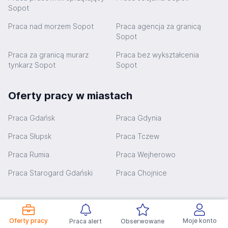
Sopot
Praca nad morzem Sopot
Praca agencja za granicą
Sopot
Praca za granicą murarz
Praca bez wykształcenia
tynkarz Sopot
Sopot
Oferty pracy w miastach
Praca Gdańsk
Praca Gdynia
Praca Słupsk
Praca Tczew
Praca Rumia
Praca Wejherowo
Praca Starogard Gdański
Praca Chojnice
Praca Sopot najczęściej zadawane pytania
Oferty pracy
Moje konto
Praca alert
Obserwowane