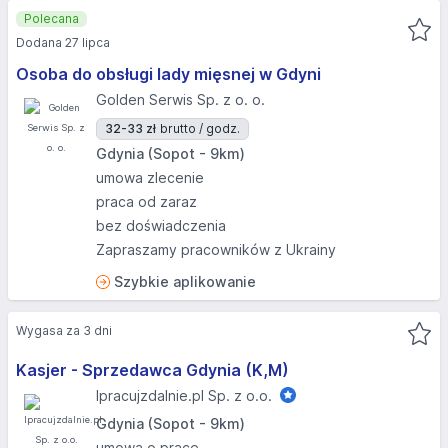
Polecana
Dodana 27 lipca
Osoba do obsługi lady mięsnej w Gdyni
Golden Serwis Sp. z o. o.
32-33 zł
brutto / godz.
Gdynia (Sopot - 9km)
umowa zlecenie
praca od zaraz
bez doświadczenia
Zapraszamy pracowników z Ukrainy
Szybkie aplikowanie
Wygasa za 3 dni
Kasjer - Sprzedawca Gdynia (K,M)
Ipracujzdalnie.pl Sp. z o.o.
Gdynia (Sopot - 9km)
umowa o pracę