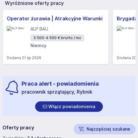
Wyróżnione oferty pracy
Operator żurawia | Atrakcyjne Warunki
Brygadzi
ALP BAU
3 500-4 500 € brutto / mc
Niemcy
Dodana
21 lip 2026
Dodana
20 
Praca alert - powiadomienia
pracownik sprzątający, Rybnik
Włącz powiadomienia
Oferty pracy
Najczęściej szukane