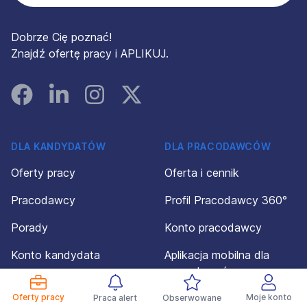
Dobrze Cię poznać!
Znajdź ofertę pracy i APLIKUJ.
Facebook
Linked In
Instagram
Instagram
DLA KANDYDATÓW
DLA PRACODAWCÓW
Oferty pracy
Oferta i cennik
Pracodawcy
Profil Pracodawcy 360°
Porady
Konto pracodawcy
Konto kandydata
Aplikacja mobilna dla
pracodawców
Regulamin dla
kandydatów
Oferty pracy
Regulamin dla
Moje konto
Praca alert
Obserwowane