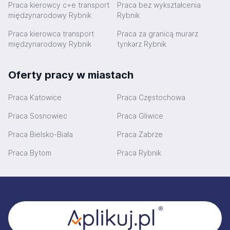
Praca kierowcy c+e transport
Praca bez wykształcenia
międzynarodowy Rybnik
Rybnik
Praca kierowca transport
Praca za granicą murarz
międzynarodowy Rybnik
tynkarz Rybnik
Oferty pracy w miastach
Praca Katowice
Praca Częstochowa
Praca Sosnowiec
Praca Gliwice
Praca Bielsko-Biała
Praca Zabrze
Praca Bytom
Praca Rybnik
Stopka