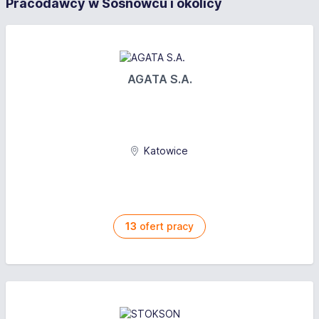
Pracodawcy w Sosnowcu i okolicy
Umowa zlecenie / Umowa o świadczenie usług
Wymagania
Inne wymagania: Sprzątanie klatek schodowych i
AGATA S.A.
terenów zielonych na terenie osiedli w dzielnicy
Godula oraz Orzegów. Możliwość całorocznej
pracy. Praca od godz. 06:00 do 10.00 lub 6.00 do
12.00
Katowice
Przeznaczone wyłącznie dla osób
zarejestrowanych w urzędzie pracy: nie
Oferujemy
13
ofert pracy
Wynagrodzenie brutto: od 31,40 PLN
Opis wynagrodzenia: brutto/godz.