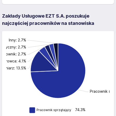
Zakłady Usługowe EZT S.A. poszukuje
najczęściej pracowników na stanowiska
Inny: 2.7%
 fizyczny: 2.7%
Kierownik: 2.7%
Kierowca: 4.1%
hroniarz: 13.5%
Pracownik sprz
74.3%
Pracownik sprzątający