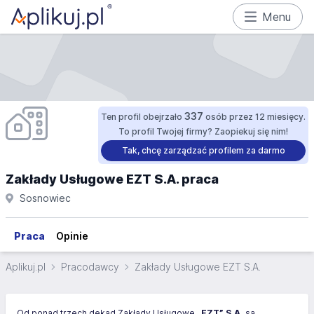
Menu
337
Ten profil obejrzało
osób przez 12 miesięcy.
To profil Twojej firmy? Zaopiekuj się nim!
Tak, chcę zarządzać profilem za darmo
Zakłady Usługowe EZT S.A. praca
Sosnowiec
Praca
Opinie
Aplikuj.pl
Pracodawcy
Zakłady Usługowe EZT S.A.
Od ponad trzech dekad Zakłady Usługowe
„EZT” S.A.
są