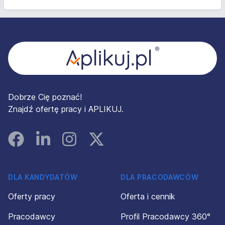
Stopka
Dobrze Cię poznać!
Znajdź ofertę pracy i APLIKUJ.
Facebook
Linked In
Instagram
Instagram
DLA KANDYDATÓW
DLA PRACODAWCÓW
Oferty pracy
Oferta i cennik
Pracodawcy
Profil Pracodawcy 360°