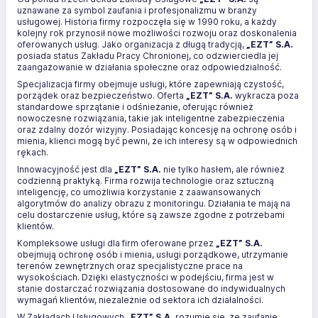
uznawane za symbol zaufania i profesjonalizmu w branży
usługowej. Historia firmy rozpoczęła się w 1990 roku, a każdy
kolejny rok przynosił nowe możliwości rozwoju oraz doskonalenia
oferowanych usług. Jako organizacja z długą tradycją,
„EZT” S.A.
posiada status Zakładu Pracy Chronionej, co odzwierciedla jej
zaangażowanie w działania społeczne oraz odpowiedzialność.
Specjalizacja firmy obejmuje usługi, które zapewniają czystość,
porządek oraz bezpieczeństwo. Oferta
„EZT” S.A.
wykracza poza
standardowe sprzątanie i odśnieżanie, oferując również
nowoczesne rozwiązania, takie jak inteligentne zabezpieczenia
oraz zdalny dozór wizyjny. Posiadając koncesję na ochronę osób i
mienia, klienci mogą być pewni, że ich interesy są w odpowiednich
rękach.
Innowacyjność jest dla
„EZT” S.A.
nie tylko hasłem, ale również
codzienną praktyką. Firma rozwija technologie oraz sztuczną
inteligencję, co umożliwia korzystanie z zaawansowanych
algorytmów do analizy obrazu z monitoringu. Działania te mają na
celu dostarczenie usług, które są zawsze zgodne z potrzebami
klientów.
Kompleksowe usługi dla firm oferowane przez
„EZT” S.A.
obejmują ochronę osób i mienia, usługi porządkowe, utrzymanie
terenów zewnętrznych oraz specjalistyczne prace na
wysokościach. Dzięki elastyczności w podejściu, firma jest w
stanie dostarczać rozwiązania dostosowane do indywidualnych
wymagań klientów, niezależnie od sektora ich działalności.
W Zakładach Usługowych
„EZT” S.A.
rozumie się, że zaufanie